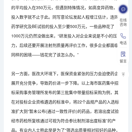
的平均投入在350万元，但遇到特殊情况，如高变异药物，
投入数字就不止于此。同写意论坛发起人程增江估计，连同
在线
咨询
药学研究及BE试验的投入至少要500万元，一些品种花了
1000万元仍然没做出来，“研发投入对企业来说是不小的压
电话
力，后续还要开展注射剂质量再评价工作，很多企业都面临
同样的困境——钱花完了该怎么办。”
留言
另一方面，医改大环境下，医保资金紧张的压力会迫使药企
展开充分竞争，导致药价进一步下降。以上海市医药集中招
标采购事务管理所发布的第三批集中带量招标采购为例，其
在对投标企业资格遴选的标准中，将22个品规产品的入选标
准扩大到“暂未公布(通过一致性评价)的药品，若溶出度试验
经市药检所复核通过可视为符合参比制剂溶出度标准”的产
品。有业内人士称此举是为了“筛选出质量相对较好的品种，