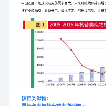
中国乙肝市场规模及用药需求巨大，未来将继续保持高增
核苷类药物有：恩替卡韦、替比夫定、阿德福韦酯、拉米
核苷类似物：
恩替卡韦与替诺福韦增速瞩目