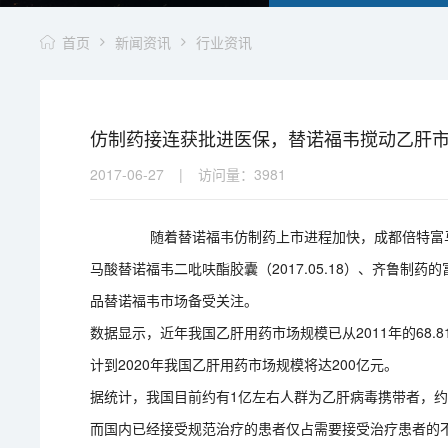
首页
新闻资讯
行业资讯
仿制药接连获批进医保，替诺福韦搅动乙肝
2017-06-27
|
访问量：
3981
随着替诺福韦仿制药上市进程加快，成都倍特富马酸替诺
马酸替诺福韦二吡呋酯胶囊（2017.05.18）、齐鲁制药的
品替诺福韦市场备受关注。
数据显示，近年我国乙肝用药市场规模已从2011年的68.81
计到2020年我国乙肝用药市场规模将达200亿元。
据统计，我国目前约有1亿左右人群为乙肝病毒携带者，约占
而国内已经接受规范治疗的患者仅占需要接受治疗患者的不