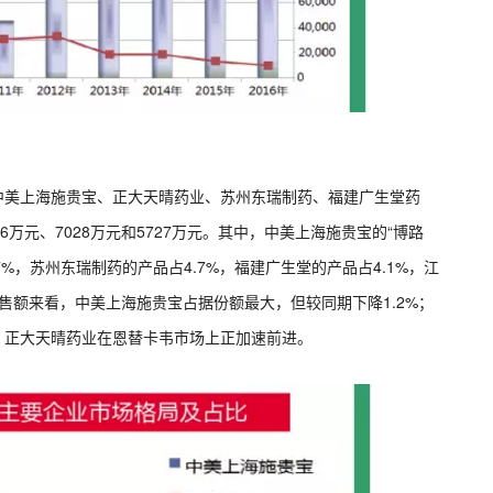
：中美上海施贵宝、正大天晴药业、苏州东瑞制药、福建广生堂药
86万元、7028万元和5727万元。其中，中美上海施贵宝的“博路
7.7%，苏州东瑞制药的产品占4.7%，福建广生堂的产品占4.1%，江
年销售额来看，中美上海施贵宝占据份额最大，但较同期下降1.2%；
见，正大天晴药业在恩替卡韦市场上正加速前进。