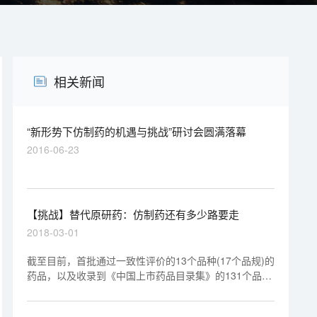
相关新闻
“新形势下仿制药的机遇与挑战”研讨会圆满落幕
2016-06-23
【挑战】替代原研药：仿制药还有多少路要走
2018-03-01
截至目前，首批通过一致性评价的13个品种(17个品规)的
药品，以及收录到《中国上市药品目录集》的131个品种
(203个品规)可以获得上述政策加持。但在改变医生和患
者观念上，一些细节的调整还需要获得监管部门的持续推