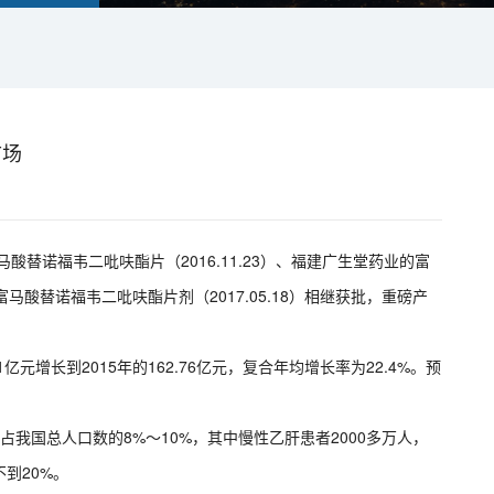
市场
福韦二吡呋酯片（2016.11.23）、福建广生堂药业的富
富马酸替诺福韦二吡呋酯片剂（2017.05.18）相继获批，重磅产
亿元增长到2015年的162.76亿元，复合年均增长率为22.4%。预
我国总人口数的8%～10%，其中慢性乙肝患者2000多万人，
到20%。