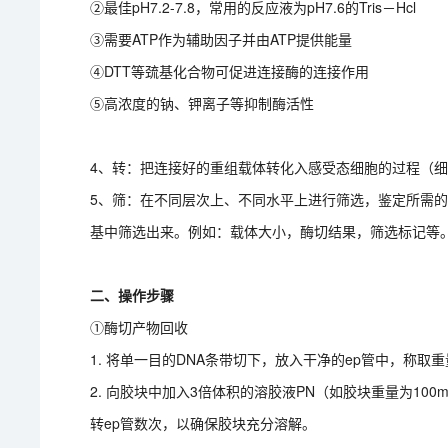
②最佳pH7.2-7.8，常用的反应液为pH7.6的Tris－Hcl
③需要ATP作为辅助因子并由ATP提供能量
④DTT等巯基化合物可促进连接酶的连接作用
⑤高浓度的钠、钾离子等抑制酶活性
4、转：把连接好的重组载体转化入感受态细胞的过程（细菌：
5、筛：在不同层次上、不同水平上进行筛选，鉴定所需
基中筛选出来。例如：载体大小，酶切结果，筛选标记等
二、操作步骤
①酶切产物回收
1. 将单一目的DNA条带切下，放入干净的ep管中，称取
2. 向胶块中加入3倍体积的溶胶液PN（如胶块重量为100mg
转ep管数次，以确保胶块充分溶解。