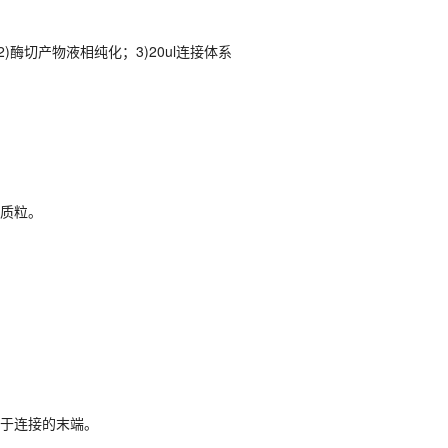
2)酶切产物液相纯化；3)20ul连接体系
取质粒。
便于连接的末端。