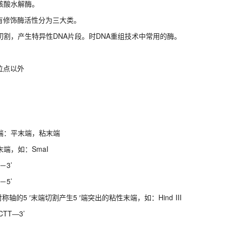
核酸水解酶。
有修饰酶活性分为三大类。
切割，产生特异性DNA片段。时DNA重组技术中常用的酶。
位点以外
端：平末端，粘末端
端，如：SmaI
3’
5’
轴的5 ′末端切割产生5 ′端突出的粘性末端，如：Hind Ⅲ
T―3’