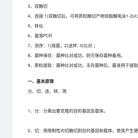
3、双酶切
4、连接:1)双酶切后，可将质粒酶切产物琼脂糖电泳1-2ul;
5、转化
6、菌落PCR
7、测序：1)摇菌；2)送样; 3)比对 ；
8、菌种保存：菌种比对成功，则可保存菌种备用。
9、质粒提取：菌种比对成功，冻存菌种后，菌液用于提
一、基本原理
分、切、连、转、筛
1、分：分离出要克隆的目的基因及载体。
2、切：用限制性内切酶切割目的基因和载体，使其产生