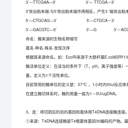
3’―TTCGAA―5’ 3’― TTCGA－5’ 
3′突出粘末端:与5′突出粘末端作用相反，产生3 ′端突出粘末
5’―CTGCAG―3’ 5’―CTGCA－3’ 
3’―GACGTC―5’ 3’―G 3’－ACGT
命名：酶来源的生物名称缩写
属名-种名-株名-发现次序
根据其来源命名。如：EcoRI来源于大肠杆菌E.coli的R
酶活单位定义：在适当的条件下（T，pH，离子强度等）一
量，定义为1个活性单位。
目前常用的酶单位的定义是：37℃ ，1小时内50ul反应体
在建立酶切体系时，酶的用量一般为1－5U/ugDNA。
3、连：将切割后的目的基因和载体用T4DNA连接酶连接
①来源：T4DNA连接酶是T4噬菌体基因30编码的产物。