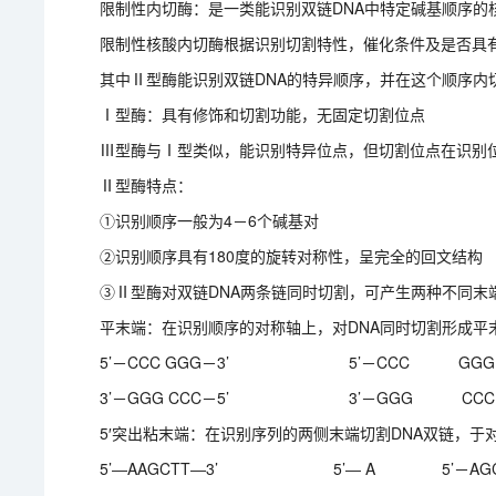
限制性内切酶：是一类能识别双链DNA中特定碱基顺序的
限制性核酸内切酶根据识别切割特性，催化条件及是否具
其中Ⅱ型酶能识别双链DNA的特异顺序，并在这个顺序内
Ⅰ型酶：具有修饰和切割功能，无固定切割位点
Ⅲ型酶与Ⅰ型类似，能识别特异位点，但切割位点在识别
Ⅱ型酶特点：
①识别顺序一般为4－6个碱基对
②识别顺序具有180度的旋转对称性，呈完全的回文结构
③Ⅱ型酶对双链DNA两条链同时切割，可产生两种不同末
平末端：在识别顺序的对称轴上，对DNA同时切割形成平末
5’－CCC GGG－3’ 5’－CCC GGG－
3’－GGG CCC－5’ 3’－GGG CCC－
5′突出粘末端：在识别序列的两侧末端切割DNA双链，于对称
5’―AAGCTT―3’ 5’― A 5’－AGCT