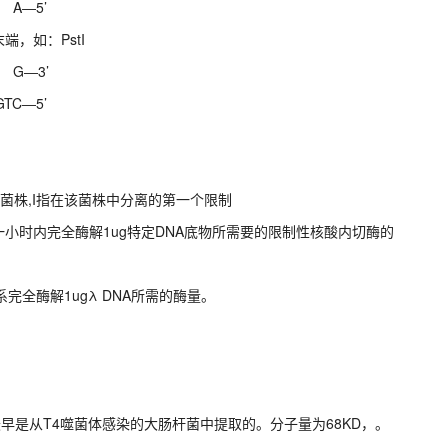
A―5’
端，如：PstI
G―3’
C―5’
Y13菌株,I指在该菌株中分离的第一个限制
小时内完全酶解1ug特定DNA底物所需要的限制性核酸内切酶的
系完全酶解1ugλ DNA所需的酶量。
。
最早是从T4噬菌体感染的大肠杆菌中提取的。分子量为68KD，。