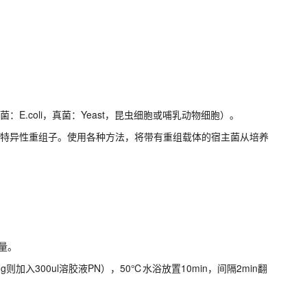
E.coli，真菌：Yeast，昆虫细胞或哺乳动物细胞）。
的特异性重组子。使用各种方法，将带有重组载体的宿主菌从培养
。
重量。
则加入300ul溶胶液PN），50℃水浴放置10min，间隔2min翻