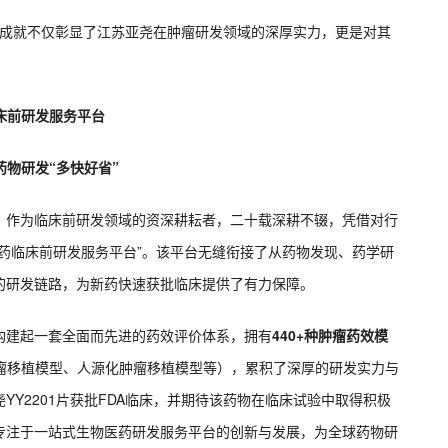
碑式的成就不仅彰显了江苏亚尧在肿瘤研发领域的深厚实力，更是对其
床前研发服务平台
药物研发“多快好省”
，作为临床前研发领域的资深耕耘者，二十载深耕不辍，凭借对行
药临床前研发服务平台”。该平台无缝衔接了从药物发现、药学研
的研发链路，为新药快速获批临床提供了有力保障。
构建起一套全面而先进的药效评价体系，拥有
440+种肿瘤药效模
肿瘤移植模型、人源化肿瘤移植模型等），累积了深厚的研发实力与
Y2201片获批FDA临床，并期待该药物在临床试验中取得积极
专注于一站式生物医药研发服务平台的创新与发展，为全球药物研