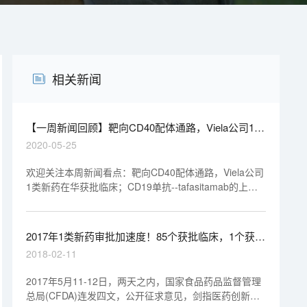
相关新闻
【一周新闻回顾】靶向CD40配体通路，Viela公司1类
新药在华获批临床
2020-05-25
欢迎关注本周新闻看点：靶向CD40配体通路，Viela公司
1类新药在华获批临床；CD19单抗--tafasitamab的上市
许可申请获EMA受理；Day One Biopharmaceuticals宣
布A轮融资6000万美元；HotSpot Therapeutics公司宣布
完成6500万美元B轮融资；开发创新蛋白降解疗法，罗氏
2017年1类新药审批加速度！85个获批临床，1个获批
达成数十亿美元合作；绿叶制药和Alvogen达成思瑞康韩
生产
2018-02-11
国市场分销合作等。
2017年5月11-12日，两天之内，国家食品药品监督管理
总局(CFDA)连发四文，公开征求意见，剑指医药创新和