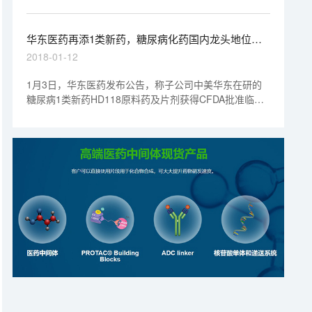
审批提速。鼓励创新政策频出，为医药行业营造良好的新
药研发环境，整个医药界全年几乎都沉浸在一种兴奋的情
绪中。
华东医药再添1类新药，糖尿病化药国内龙头地位稳
如泰山
2018-01-12
1月3日，华东医药发布公告，称子公司中美华东在研的
糖尿病1类新药HD118原料药及片剂获得CFDA批准临
床，该产品属于DPP-4抑制剂，用于治疗2型糖尿病。