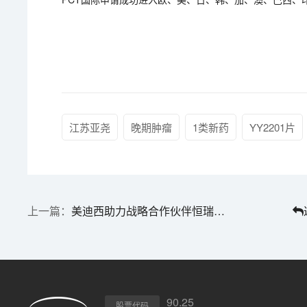
江苏亚尧
晚期肿瘤
1类新药
YY2201片
美迪西助力战略合作伙伴恒瑞医药siRNA药物HRS-9563注射液获批临床
90.25
股票代码