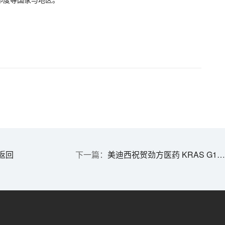
返回
美迪西祝贺劲方医药 KRAS G12C 抑制剂氟泽雷塞获批上市