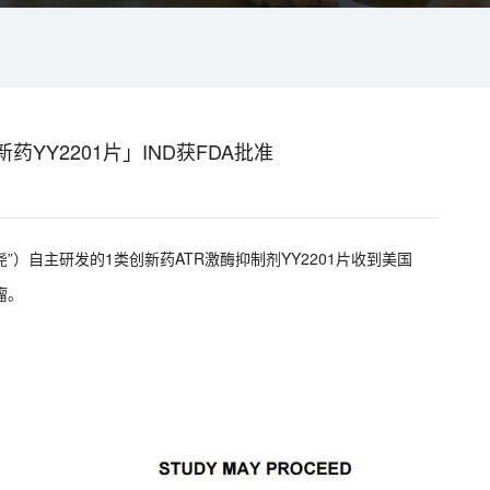
YY2201片」IND获FDA批准
”）自主研发的1类创新药ATR激酶抑制剂YY2201片收到美国
瘤。