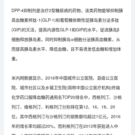
DPP-4抑制剂是治疗2型糖尿病的药物，该类药物能够抑制胰
高血糖素样肽-1(GLP-1)和葡萄糖依赖性促胰岛素分泌多肽
(GIP)的灭活，提高内源性GLP-1和GIP的水平，促进胰岛β
细胞释放胰岛素，同时抑制胰岛α细胞分泌胰高血糖素，从
而提高胰岛素水平、降低血糖，且不易诱发低血糖和增加体
重。
米内网数据显示，2016年中国城市公立医院、县级公立医
院、城市社区以及乡镇卫生院(简称中国公立医疗机构)终端
化学药口服降血糖药通用名TOP20排名中，西格列汀、沙格
列汀、维格列汀、利格列汀分别排在第12、16、18、20
位，其中西格列汀与沙格列汀的销售额均超过1亿元，2016
年的增长率均超过20%，而利格列汀在2013年获批进入中