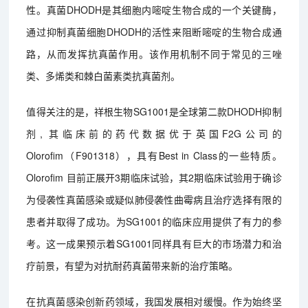
性。真菌DHODH是其细胞内嘧啶生物合成的一个关键酶，
通过抑制真菌细胞DHODH的活性来阻断嘧啶的生物合成通
路，从而发挥抗真菌作用。该作用机制不同于常见的三唑
类、多烯类和棘白菌素类抗真菌剂。
值得关注的是，祥根生物SG1001是全球第二款DHODH抑制
剂, 其临床前的药代数据优于英国F2G公司的
Olorofim（F901318），具有Best in Class的一些特质。
Olorofim 目前正展开3期临床试验，其2期临床试验用于确诊
为侵袭性真菌感染或疑似肺侵袭性曲霉病且治疗选择有限的
患者并取得了成功。为SG1001的临床应用提供了有力的参
考。这一成果预示着SG1001同样具有巨大的市场潜力和治
疗前景，有望为对抗耐药真菌带来新的治疗策略。
在抗真菌感染创新药领域，我国发展相对缓慢。作为始终坚