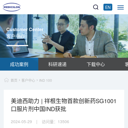
EN
Customer Center
客户中心
成功案例
科研速递
下载中心
首页
客户中心
IND 100
美迪西助力 | 祥根生物首款创新药SG1001
口服片剂中国IND获批
2024-05-29
|
访问量：
13506