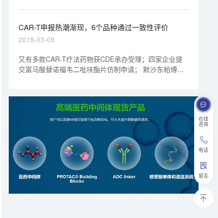
胞，迫使细胞在表面表达截短的CD19（CD19t）。文中
的实验显示，这种溶瘤病毒（被称为OV19t）能在三阴性
乳腺癌细胞系以及胰腺癌、前列腺癌、卵巢癌和头颈癌、
CAR-T申报热潮渐现，6个品种通过一致性评价
脑肿瘤细胞中起效。
2018-03-09
又有多款CAR-T疗法药物获CDE承办受理；四家企业提
交富马酸替诺福韦二吡呋酯片仿制申请； 默沙东帕博利
珠单抗注射液(PD-1单抗)申请上市；CFDA公布第二批通
过仿制药一致性评价公告；注射用紫杉醇(白蛋白结合型)
首仿药获批生产。
在线
咨询
电话
留言