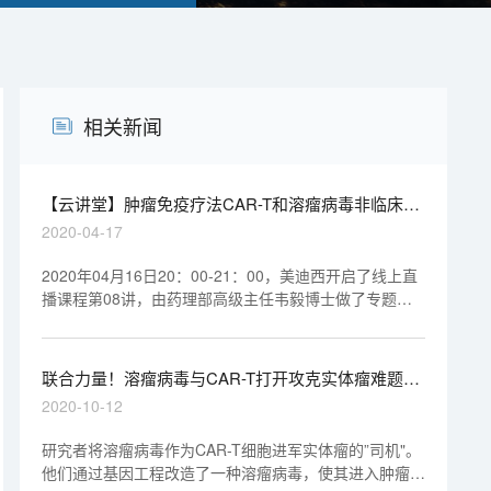
相关新闻
【云讲堂】肿瘤免疫疗法CAR-T和溶瘤病毒非临床研
究考虑要点
2020-04-17
2020年04月16日20：00-21：00，美迪西开启了线上直
播课程第08讲，由药理部高级主任韦毅博士做了专题报
告《CAR-T & 溶瘤病毒-新时代肿瘤药物的非临床研
究》，欢迎观看回放视频。
联合力量！溶瘤病毒与CAR-T打开攻克实体瘤难题的
新思路
2020-10-12
研究者将溶瘤病毒作为CAR-T细胞进军实体瘤的”司机"。
他们通过基因工程改造了一种溶瘤病毒，使其进入肿瘤细