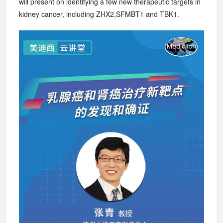
will present on identifying a few new therapeutic targets in
kidney cancer, including ZHX2,SFMBT1 and TBK1.