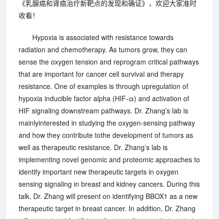
《乳腺癌和肾癌治疗新靶点的发现和确证》，欢迎大家准时
收看！
Hypoxia is associated with resistance towards
radiation and chemotherapy. As tumors grow, they can
sense the oxygen tension and reprogram critical pathways
that are important for cancer cell survival and therapy
resistance. One of examples is through upregulation of
hypoxia inducible factor alpha (HIF-α) and activation of
HIF signaling downstream pathways. Dr. Zhang’s lab is
mainlyinterested in studying the oxygen-sensing pathway
and how they contribute tothe development of tumors as
well as therapeutic resistance. Dr. Zhang’s lab is
implementing novel genomic and proteomic approaches to
identify important new therapeutic targets in oxygen
sensing signaling in breast and kidney cancers. During this
talk, Dr. Zhang will present on identifying BBOX1 as a new
therapeutic target in breast cancer. In addition, Dr. Zhang