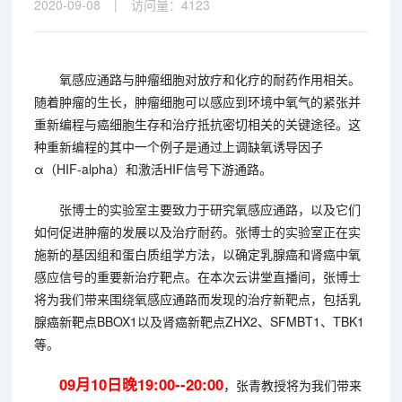
2020-09-08
|
访问量：
4123
氧感应通路与肿瘤细胞对放疗和化疗的耐药作用相关。
随着肿瘤的生长，肿瘤细胞可以感应到环境中氧气的紧张并
重新编程与癌细胞生存和治疗抵抗密切相关的关键途径。这
种重新编程的其中一个例子是通过上调缺氧诱导因子
α（HIF-alpha）和激活HIF信号下游通路。
张博士的实验室主要致力于研究氧感应通路，以及它们
如何促进肿瘤的发展以及治疗耐药。张博士的实验室正在实
施新的基因组和蛋白质组学方法，以确定乳腺癌和肾癌中氧
感应信号的重要新治疗靶点。在本次云讲堂直播间，张博士
将为我们带来围绕氧感应通路而发现的治疗新靶点，包括乳
腺癌新靶点BBOX1以及肾癌新靶点ZHX2、SFMBT1、TBK1
等。
09月10日晚19:00--20:00
，张青教授将为我们带来