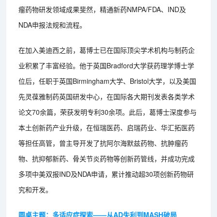
瘤药物研发领域成果斐然，精通新药NMPA/FDA、IND及
NDA申报法规和流程。
在加入美迪西之前，葛博士已在国际顶尖学术机构与制药企
业积累了丰富经验。他于英国Bradford大学获药理学博士学
位后，任职于英国Birmingham大学、Bristol大学，以及美国
先灵葆雅制药英国研发中心，在国际各大期刊发表各类学术
论文70余篇，荣获发明专利30余项。此后，葛博士深度参与
本土创新药产业升级，在恒瑞医药、启瑞药业、华汇拓医药
等担任高管，曾主导开发了抗阿尔海默兹药物、抗肿瘤药
物、抗抑郁新药、骨关节炎药物等创新药管线，并成功完成
多项中美双报IND及NDA申请，累计推动超30项创新药物研
究和开发。
圆桌主题：多适应症探索——从AD失利到MASH破局