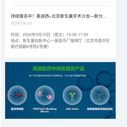
家，围绕新分子类型药物临床前关键技术要点，发表了精
彩的主旨报告，深入剖析了新分子类型药物在临床前研究
中所面临的技术挑战与突破，并分享了最新的研究成果和
持续报名中！美迪西×北京新生巢学术沙龙—新分子
实践经验，为推动药物的创新发展提供了宝贵的思路。
药物研发趋势与科研转化之路
2024-04-28
时间：2024年5月10日（周五）13:30-17:00
地点：新生巢创新中心一层造币厂咖啡厅（北京市昌平区
医疗园路9号院2号楼）