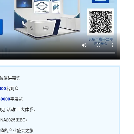
位演讲嘉宾
000
名观众
50000
平展览
约见-活动”四大体系，
INA2025(EBC)
价值的产业盛会之旅