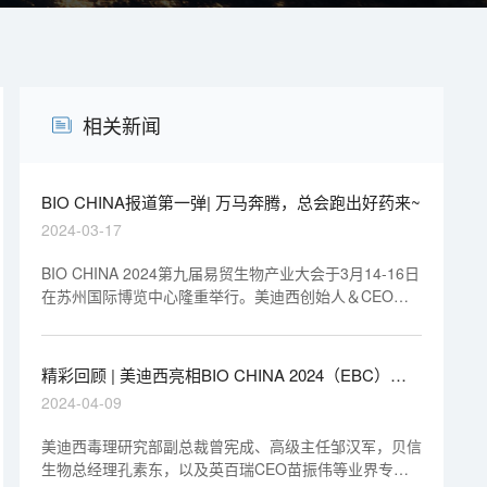
相关新闻
BIO CHINA报道第一弹| 万马奔腾，总会跑出好药来~
2024-03-17
BIO CHINA 2024第九届易贸生物产业大会于3月14-16日
在苏州国际博览中心隆重举行。美迪西创始人＆CEO陈
春麟博士受邀出席"CRO产业聚焦论坛"，参与圆桌论坛：
CRO服务链延伸的挑战。
精彩回顾 | 美迪西亮相BIO CHINA 2024（EBC），
分享新分子类型药物临床前关键技术要点
2024-04-09
美迪西毒理研究部副总裁曾宪成、高级主任邹汉军，贝信
生物总经理孔素东，以及英百瑞CEO苗振伟等业界专