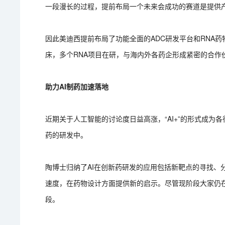
一段漫长的过程，提前布局一个未来会成功的赛道是提供
因此美迪西提前布局了功能全面的ADC研发平台和RNA药
床，多个RNA项目在研，与海内外各药企形成紧密的合作
助力AI制药加速落地
近期关于人工智能的讨论度日益高涨，“AI+”的形式成
药的研发中。
陶博士归纳了AI在创新药研发的应用包括新靶点的寻找、
速度，在药物设计方面提供新的启示。尽管现阶段大家仍在
段。