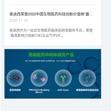
药股份有限公司（以下简称“美迪西”）荣登“最具影响力
CXO企业TOP20”榜单。
美迪西荣登2022中国生物医药科技创新价值榜“最具
影响力创新CXO企业”
2022-11-15
美迪西作为一站式生物医药临床前研发服务平台，荣登
“最具影响力创新CXO企业TOP20”。