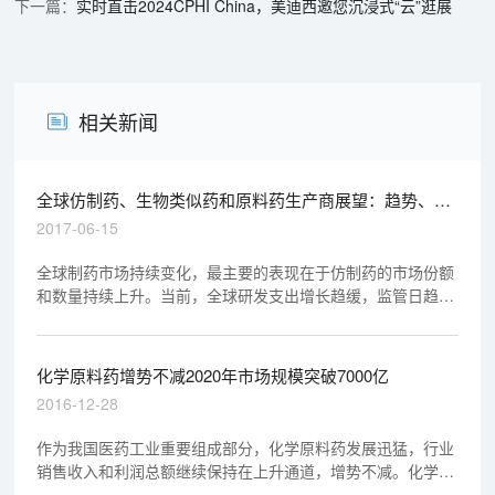
实时直击2024CPHI China，美迪西邀您沉浸式“云”逛展
相关新闻
全球仿制药、生物类似药和原料药生产商展望：趋势、机
遇与挑战
2017-06-15
全球制药市场持续变化，最主要的表现在于仿制药的市场份额
和数量持续上升。当前，全球研发支出增长趋缓，监管日趋严
格，使用者付费不断增加，产业整合再度升温，生产商应该如
何应对这些问题？
化学原料药增势不减2020年市场规模突破7000亿
2016-12-28
作为我国医药工业重要组成部分，化学原料药发展迅猛，行业
销售收入和利润总额继续保持在上升通道，增势不减。化学原
料药行业通过不断升级，产品由中低端转向中高端，研发水平