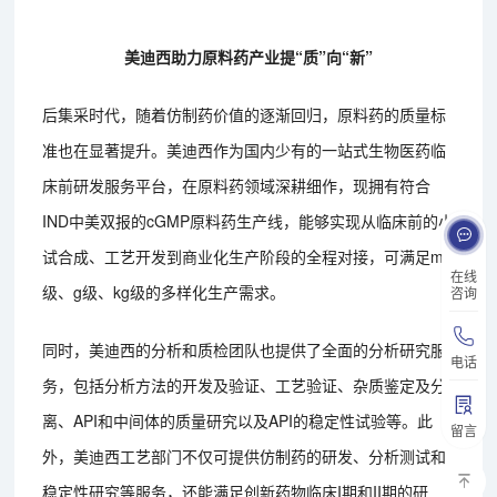
美迪西助力原料药产业提“质”向“新”
后集采时代，随着仿制药价值的逐渐回归，原料药的质量标
准也在显著提升。美迪西作为国内少有的一站式生物医药临
床前研发服务平台，在原料药领域深耕细作，现拥有符合
IND中美双报的cGMP原料药生产线，能够实现从临床前的小
试合成、工艺开发到商业化生产阶段的全程对接，可满足mg
在线
级、g级、kg级的多样化生产需求。
咨询
同时，美迪西的分析和质检团队也提供了全面的分析研究服
电话
务，包括分析方法的开发及验证、工艺验证、杂质鉴定及分
离、API和中间体的质量研究以及API的稳定性试验等。此
留言
外，美迪西工艺部门不仅可提供仿制药的研发、分析测试和
稳定性研究等服务，还能满足创新药物临床I期和II期的研