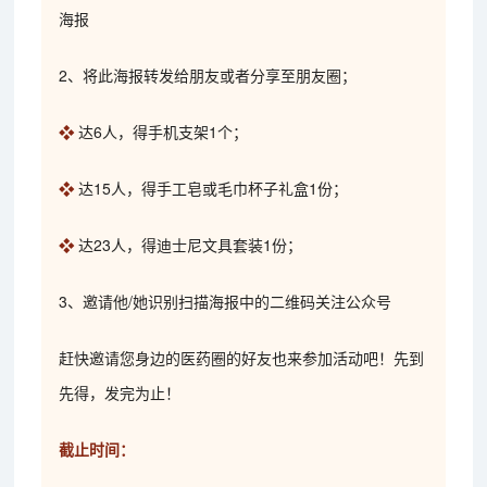
海报
2、将此海报转发给朋友或者分享至朋友圈；
❖
达6人，得手机支架1个；
❖
达15人，得手工皂或毛巾杯子礼盒1份；
❖
达23人，得迪士尼文具套装1份；
3、邀请他/她识别扫描海报中的二维码关注公众号
赶快邀请您身边的医药圈的好友也来参加活动吧！先到
先得，发完为止！
截止时间：