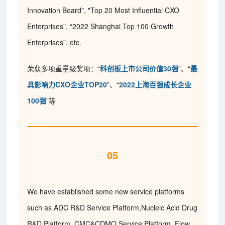
Innovation Board", "Top 20 Most Influential CXO
Enterprises", “2022 Shanghai Top 100 Growth
Enterprises”, etc.
荣获多项重量级奖项：“
科创板上市公司价值30强
”、“
最
具影响力CXO企业TOP20
”、“
2022上海百强成长企业
100强
”等
05
We have established some new service platforms
such as ADC R&D Service Platform,Nucleic Acid Drug
R&D Platform, CMC&CDMO Service Platform, Flow