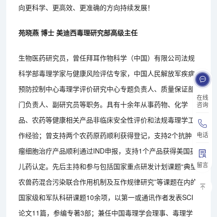
向更科学、更高效、更准确的方向持续发展！
苑晓燕 博士 美迪西毒理研究部高级主任
生物医药研究员，曾任拜耳作物科学（中国）有限公司法规
科学部毒理学家与健康风险评估专家，中国人民解放军疾病
预防控制中心毒理学评价研究中心专题负责人、质量保证部
在线
门负责人、副研究员等职务。具有十余年从事药物、化学
咨询
品、农药等健康相关产品非临床安全性评价和法规毒理学工
电话
作经验；曾支持两个农药原药顺利获得登记，支持2个抗肿
瘤细胞治疗产品顺利通过IND申报，支持1个产品获得美国孤
留言
儿药认定。先后主持和参与包括国家重点研发计划课题“典型
农兽药混合污染联合作用机制及互作规律研究”等课题在内的
国家级和军队科研课题10余项，以第一或通讯作者发表SCI
论文11篇，参编专著3部；兼任中国毒理学会理事、毒理学