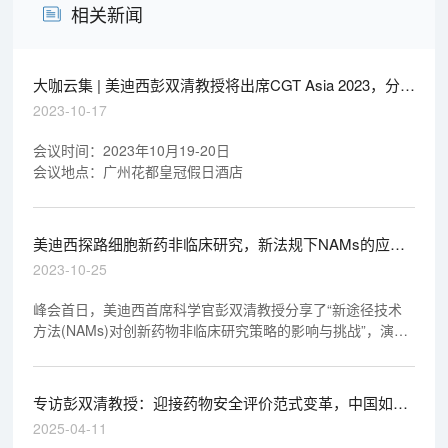
相关新闻
大咖云集 | 美迪西彭双清教授将出席CGT Asia 2023，分享
新途径技术方法(NAMs)
2023-10-17
会议时间：2023年10月19-20日
会议地点：广州花都皇冠假日酒店
美迪西探路细胞新药非临床研究，新法规下NAMs的应用
思考
2023-10-25
峰会首日，美迪西首席科学官彭双清教授分享了“新途径技术
方法(NAMs)对创新药物非临床研究策略的影响与挑战”，演讲
后交流学习氛围热烈。
专访彭双清教授：迎接药物安全评价范式变革，中国如何
应对？——从FDA放弃动物试验谈NAMs的全球趋势与本
2025-04-11
土实践