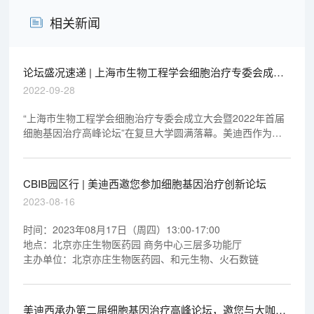
相关新闻
论坛盛况速递 | 上海市生物工程学会细胞治疗专委会成立
大会暨2022年首届细胞基因治疗高峰论坛圆满举办
2022-09-28
“上海市生物工程学会细胞治疗专委会成立大会暨2022年首届
细胞基因治疗高峰论坛”在复旦大学圆满落幕。美迪西作为此
次论坛的承办单位，深度参与到论坛议程中。美迪西创始人
&CEO 陈春麟、首席科学官彭双清教授、药理药效与生物部副
总裁邓静博士出席会议并与行业同仁展开深入交流与探讨，积
CBIB园区行 | 美迪西邀您参加细胞基因治疗创新论坛
极推动细胞基因治疗产业的发展与创新。
2023-08-16
时间：2023年08月17日（周四）13:00-17:00
地点：北京亦庄生物医药园 商务中心三层多功能厅
主办单位：北京亦庄生物医药园、和元生物、火石数链
美迪西承办第二届细胞基因治疗高峰论坛，邀您与大咖解