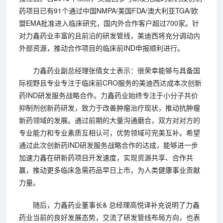
药项目已有91个通过中国NMPA/美国FDA/澳大利亚TGA/欧
盟EMA批准进入临床研究，国内外合作客户超过700家。针
对力鑫药业丰富的且前沿的研发管线，美迪西将充分调动内
外部资源，推动合作项目的临床前IND申报顺利进行。
力鑫药业副总经理张倩女士表示：很荣幸能够与具备国
际视野且专业专注于临床前CRO服务的美迪西达成本次创新
药IND研发服务战略合作。力鑫药业始终专注于小分子共价
抑制剂创新药研发，致力于改善肿瘤治疗现状，推动抗肿瘤
新药领域的发展。通过前期的大量沟通磨合，双方对对方的
专业能力和专业素质互相认可，优势领域可完美互补。希望
通过此次创新药IND研发服务战略合作的达成，能够进一步
加速力鑫在研新药项目开发速度，实现资源共享、合作共
赢，推动更多临床急需药品早日上市，为人类健康事业贡献
力量。
随后，力鑫药业董事长& 总经理高悦译补充说明了力鑫
药业当前的良好发展态势，交流了研发管线布局方向，也表