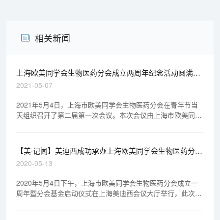
相关新闻
上海欧美同学会生物医药分会成立两周年纪念活动圆满举
行
2021-05-07
2021年5月4日，上海市欧美同学会生物医药分会在青年节当
天组织召开了第二届第一次会议。本次会议由上海市欧美同学
会生物医药分会、上海交通大学医学院、上海市免疫学研究
所、上海市细胞生物学学会、北上海生物医药产业园主办， 以
“医、产、学、研合作共赢”为主旨，邀请到科学家、企业家和
【美·记闻】美迪西成功承办上海欧美同学会生物医药分会
主任医师等200多位嘉宾参会。
一周年活动
2020-05-13
2020年5月4日下午，上海市欧美同学会生物医药分会成立一
周年暨分会基金启动仪式在上海美迪西会议大厅举行，此次会
议采取线上直播的方式。本次大会由上海市欧美同学会生物医
药分会举办，由上海美迪西生物医药股份有限公司及深圳前海