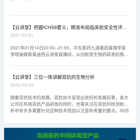
【云讲堂】把握ICHS6要义，精准布局临床前安全性评价
研究
2021-03-01
2021年01月14日20:00--21:00，华东医药九源基因毒理学家
李晓瑜做客美迪西云讲堂直播间，从创新型生物药研发的角
度，结合本人多年的新药经验与案例数据，梳理各专家讲座观
点，以 ICH S6为主线简明扼要的介绍进行临床前研究的考虑
要点。以期帮助广大制药界同仁建立初步理念，从而更好的把
【云讲堂】三位一体讲解双抗的生物分析
握临床前研究的整体思路。欢迎观看回放视频。
2020-09-03
随着双抗技术的发展，双抗如今呈现出良好的发展前景，各大
公司在布局双抗产品研发的同时，也需关注在双抗的检测和分
析中有许多需要针对这种技术而加以注意和考量的要点。09月
03日晚19:00--20:00，章登吉博士带我们一起走进双抗以及双
抗的生物分析。