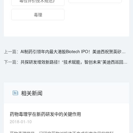
毒性评价技术规范》
毒理
AI制药引领年内最大港股Biotech IPO！美迪西祝贺英矽智能挂牌港交所
共探研发增效新路径！“技术赋能，智创未来”美迪西巡回研讨会上海站圆满落幕
相关新闻
药物毒理学在新药研发中的关键作用
2018-01-10