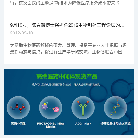
行，这次会议的主题是“新技术为降低医疗服务成本带来的革
命”。美迪西CEO陈春麟博士将围绕“全球性新药研发”这一主题
发表演讲。
9月10号，陈春麟博士将担任2012生物制药工程论坛的演
讲嘉宾
2012-09-10
为帮助生物医药领域的研发、管理、投资等专业人士把握市场
最新动态与焦点，促进行业产学研的交流，生物谷联合中国生
物工程杂志社继2011年成功举办首届生物仿制药高峰论坛之
后，将于2012年10月23-24日在上海举办“第二届生物仿制药
高峰论坛（Biosimilar&FOB China 2012）”。