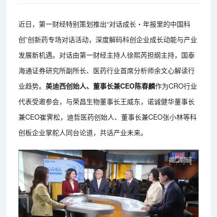
近日，第一财经特别策划推出“对话成长・年报里的中国科
创”创新药专场对话活动，深度解码科创企业成长动能与产业
发展新机遇。对话由第一财经主持人徐熙芮担纲主持，国泰
海通证券研究所副所长、医药行业首席分析师余文心解读行
业趋势。
美迪西创始人、董事长兼CEO陈春麟
作为CRO行业
代表受邀参会，与荣昌生物董事长王威东，诺诚健华董事长
兼CEO崔霁松，迪哲医药创始人、董事长兼CEO张小林等科
创板企业掌舵人同台论道，共话产业未来。