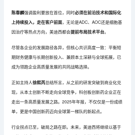
陈春麟
强调盈利要放在首位，同时
必须在前沿技术和国际化
上持续投入，走在客户前面
，无论是ADC、AOC还是细胞基
因治疗等热点方向，美迪西都会
提前布局技术平台
。
尽管各企业的发展路径各异，但核心共识高度一致：平衡短
期财务健康与长期创新投入、兼顾本土深耕与全球拓展，已
成为领跑企业高质量发展的共同战略选择。
正如主持人
徐熙芮
总结所言，从之前的研发突破到商业化兑
现，从本土创新不断走向全球竞争，科创板创新药企业正在
走出一条高质量发展之路。2025年年报，不仅仅是一份成绩
单，更是中国创新药迈向全球第一梯队的新起点。
行业拐点已至，破局之路在即。未来，美迪西将继续以基于