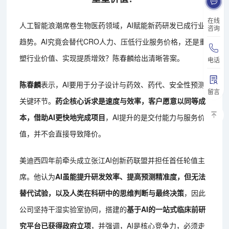
在线
人工智能浪潮席卷生物医药领域，AI赋能新药研发已成行业
咨询
趋势。AI究竟会替代CRO人力、压低行业服务价格，还是重
塑行业价值、实现提质增效？陈春麟给出清晰答案。
电话
陈春麟
表示，AI要用于分子设计与药效、药代、安全性预测
留言
关键环节。
药企核心诉求是速度与效率，客户愿意以同等成
本，借助AI更快地完成项目
，AI提升的是交付能力与服务价
值，并不会直接导致降价。
美迪西四年前牵头成立张江AI创新药联盟并担任首任轮值主
席。他认为
AI虽能提升研发效率、提高预测精准度，但无法
替代试验，以及人类在科研中的思维判断与最终决策
，因此
公司坚持干湿实验室协同，搭建的
基于AI的一站式临床前研
究平台已获得政府立项
，并强调，AI是核心竞争力，必须走