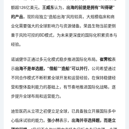
额超126亿美元。
王威东
认为，
出海的前提是拥有“叫得硬”
的产品
，现阶段独立“造船出海”风险较高，大规模临床和商
业化需要强大的全球影响力与资源储备。荣昌生物当前更侧
重于风险可控的BD模式，为未来更深度的国际化积累资本与
经验。
诺诚健华正通过多元化模式稳步推进国际化布局。
崔霁松
表
示
出海不是单选题，“借船”“造船”可以并行
，公司希望通过
不同合作模式不断积累全球开发和运营经验，在保持稳健经
营和整体盈利能力的基础上，有节奏地推进国际化战略，逐
步提升全球布局和运营能力。
迪哲医药从立项之初便立足全球，已具备独立开展国际多中
心临床试验的能力。
张小林
表示，
出海并非选择题，而是立