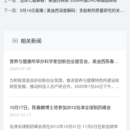
连续七载蝉联！美迪西再获“2026中国CRO卓越品牌榜”
5月14日直播 | 美迪西深度解码：多肽制剂质量研究的关键点与实战策略
相关新闻
营养与健康所举办科学家创新创业报告会，美迪西陈春麟
博士做专题报告
2020-07-30
为积极营造良好创新创业氛围，推进营养与健康特色所建设和
转型发展，推动科技人员产研合作，2020年7月24日下午，营
养与健康所特邀美迪西生物医药有限公司首席执行官陈春麟博
士在生科大楼报告厅作《浅谈医药创新科学家开展创业活动的
策略》专题报告。
10月17日，陈春麟博士将参加2012岛津全球制药峰会
2012-10-17
岛津全球制药峰会将在2012年10月31日-11月2日在新加坡举