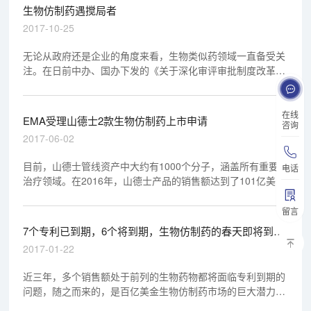
生物仿制药遇搅局者
2017-10-25
无论从政府还是企业的角度来看，生物类似药领域一直备受关
注。在日前中办、国办下发的《关于深化审评审批制度改革鼓
励药品医疗器械创新的意见》（以下简称“意见”）中提出，坚
持鼓励创新与促进药品仿制生产、降低用药负担并重，支持生
物类似药、具有临床价值的药械组合产品的仿制等。
在线
EMA受理山德士2款生物仿制药上市申请
咨询
2017-06-02
目前，山德士管线资产中大约有1000个分子，涵盖所有重要的
电话
治疗领域。在2016年，山德士产品的销售额达到了101亿美
元，治疗患者人数超过5.2亿人。当前，医药行业对生物仿制
药的市场前景非常看好。根据IMS发布的一份报告，到2020
留言
年，欧洲和美国对生物仿制药的扩大获取将使医疗系统节约高
7个专利已到期，6个将到期，生物仿制药的春天即将到
达1100亿美元。
来？
2017-01-22
近三年，多个销售额处于前列的生物药物都将面临专利到期的
问题，随之而来的，是百亿美金生物仿制药市场的巨大潜力将
爆发。生物仿制药市场的春天要来了吗？