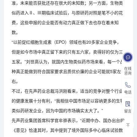
准，未来能否获批还存在很大的未知数；另一方面，生物类
似药进入Ⅱ、Ⅲ期临床试验后，与原研药对照是笔不小的花
费，这些申报的企业能否有动力真正做下去也存在着未知
数。
“以前促红细胞生成素（EPO）领域也有20多家企业竞争，
但是如今市场中真正留下来的只有五六家，卖得好的仅为三
五家。”刘世高认为，就国内生物类似药市场来看，每一个品
在线
种真正能做到符合国家要求且质优价廉的企业可能就5家左
咨询
右。
不过，在先声药业总裁冯洪刚看来，适当的竞争对整个行业
电话
的健康发展十分有利，“我相信中国市场足以容纳更多的生物
类似药研发企业，因为中国的市场确实太大了。”
留言
先声药业集团首席科学官牟骅表示，“近期中办、国办出台的
《意见》恰逢其时，其中提到了境外国际多中心临床试验数