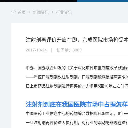
首页
新闻资讯
行业资讯
注射剂再评价开启在即，六成医院市场将受
2017-10-24
|
访问量：
3089
中办、国办联合印发的《关于深化审评审批制度改革鼓励
——严控口服制剂改注射制剂，口服制剂能满足临床需求
已上市药品注射制剂进行再评价，力争用5至10年左右时
注射剂到底在我国医院市场中占据怎样
中国医药工业信息中心的药物综合数据库PDB显示，6年
一旦注射剂再评价进入执行期，对行业的震动绝非现在进