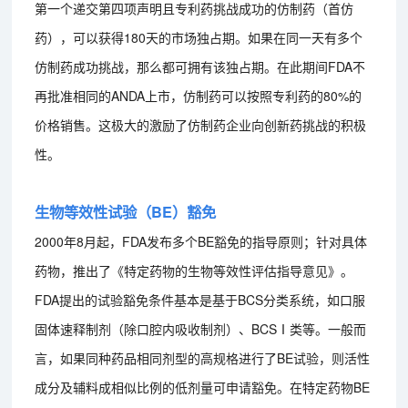
第一个递交第四项声明且专利药挑战成功的仿制药（首仿
药），可以获得180天的市场独占期。如果在同一天有多个
仿制药成功挑战，那么都可拥有该独占期。在此期间FDA不
再批准相同的ANDA上市，仿制药可以按照专利药的80%的
价格销售。这极大的激励了仿制药企业向创新药挑战的积极
性。
生物等效性试验（BE）豁免
2000年8月起，FDA发布多个BE豁免的指导原则；针对具体
药物，推出了《特定药物的生物等效性评估指导意见》。
FDA提出的试验豁免条件基本是基于BCS分类系统，如口服
固体速释制剂（除口腔内吸收制剂）、BCSⅠ类等。一般而
言，如果同种药品相同剂型的高规格进行了BE试验，则活性
成分及辅料成相似比例的低剂量可申请豁免。在特定药物BE