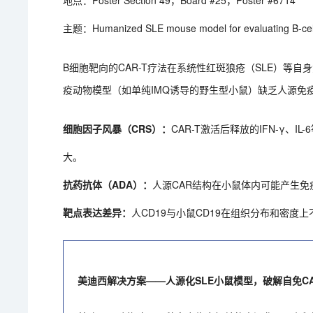
地点：Poster Section 49，Board #25，Poster #6714
主题：Humanized SLE mouse model for evaluating B-cell 
B细胞靶向的CAR-T疗法在系统性红斑狼疮（SLE）等
疫动物模型（如单纯IMQ诱导的野生型小鼠）缺乏人源免疫
细胞因子风暴（CRS）：
CAR-T激活后释放的IFN-γ
大。
抗药抗体（ADA）：
人源CAR结构在小鼠体内可能产生
靶点表达差异：
人CD19与小鼠CD19在组织分布和密度上
美迪西解决方案——人源化SLE小鼠模型，破解自免CA