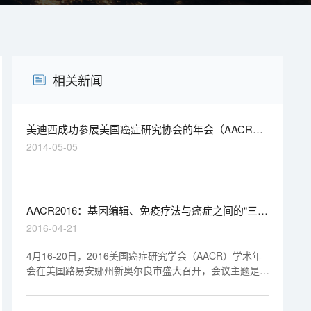
相关新闻
美迪西成功参展美国癌症研究协会的年会（AACR）
和CABA在波士顿举行的年会
2014-05-05
AACR2016：基因编辑、免疫疗法与癌症之间的“三角
关系”
2016-04-21
4月16-20日，2016美国癌症研究学会（AACR）学术年
会在美国路易安娜州新奥尔良市盛大召开，会议主题是
“Delivering Cures Through Cancer Science”。据悉，本
次年会有6000多篇投稿，汇集了所有癌症主要领域的最