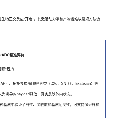
生物正交反应“开启”，其激活动力学和产物谱难以常规方法追
/ADC精准评价
心创新包括：
/MMAF）、拓扑异构酶I抑制剂类（DXd、SN-38、Exatecan）等
人为诱导的payload释放，真实反映体内状态。
种基质中验证了线性、灵敏度和基质耐受性，可支持微采样和