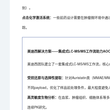
别）。
点击化学激活系统：
一些前药设计需要在肿瘤微环境中通过
踪。
美迪西解决方案——集成式LC-MS/MS工作流助力AOC
美迪西团队建立了一套集成式LC-MS/MS工作流，核
受控还原与选择性提取：
针对Auristatin类（MMAE
不同payload，优化了样品前处理条件，最大程度避免
高灵敏度生物分析：
在血浆、肿瘤组织、细胞体系等多
连续PK研究。