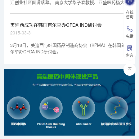
汇创业社区圆满落幕。 南京大学华子春教授、亚盛医药杨大俊
博士、美迪西生物陈春麟博士等新药研发业界人士就创新药物
在线
临床前开发经验展开专题报告。
咨询
美迪西成功在韩国首尔举办CFDA IND研讨会
2015-03-31
电话
3月18日，美迪西与韩国药品制造商协会（KPMA）在韩国首
尔举办CFDA IND研讨会。
留言