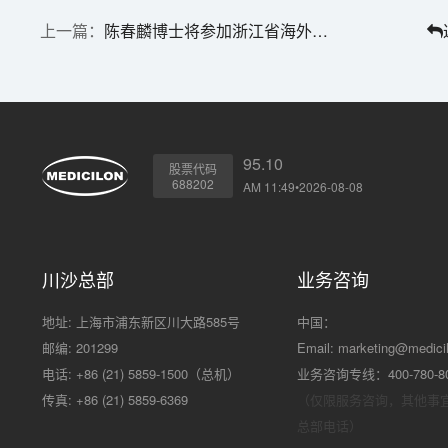
陈春麟博士将参加浙江省海外高层次人才联谊会生物医药分会年会
95.10
股票代码
688202
AM 11:49•2026-08-08
川沙总部
业务咨询
地址: 上海市浦东新区川大路585号
中国：
邮编: 201299
Email:
marketing@medici
电话: +86 (21) 5859-1500（总机）
业务咨询专线：400-780-8
传真: +86 (21) 5859-6369
（仅限服务咨询，其他事
总部电话）