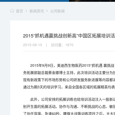
首页
新闻资讯
公司新闻
2015“抓机遇赢挑战创新高”中国区拓展培训
2015-09-10
|
访问量：
1870
2015年9月9日，美迪西生物医药2015“抓机遇 赢
务拓展部副总裁蔡金娜博士主持，此次培训活动主要分为
现有新政策下的市场形势和公司研发服务新进展等内容都
通过为期3天的培训学习，来自全国各区域的拓展精英均
此外，公司安排的拓展训练也给培训活动注入一股新
别开生面的拓展活动。协作与沟通、不断挑战的心态、敏
了信任背摔、急速60秒、腰旗大战等训练项目之后，大