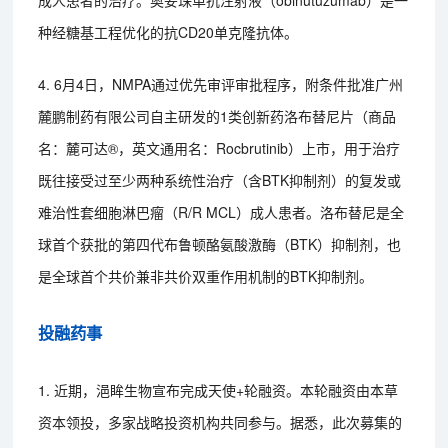
成人患者的治疗。奥妥珠单抗注射液（obinutuzumab）是一
种经糖基工程优化的抗CD20单克隆抗体。
4. 6月4日，NMPA通过优先审评审批程序，附条件批准广州
麓鹏制药有限公司自主研发的1类创新药洛布替尼片（商品
名：麓可达®，英文通用名：Rocbrutinib）上市，用于治疗
既往接受过至少两种系统性治疗（含BTK抑制剂）的复发或
难治性套细胞淋巴瘤（R/R MCL）成人患者。洛布替尼是全
球首个获批的第四代布鲁顿酪氨酸激酶（BTK）抑制剂，也
是全球首个共价兼非共价双重作用机制的BTK抑制剂。
投融药事
1. 近期，浥眸生物宣布完成天使+轮融资。本轮融资由本草
资本领投，多家战略投资机构共同参与。据悉，此次募集的