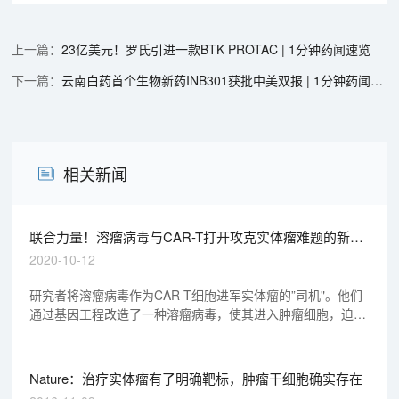
23亿美元！罗氏引进一款BTK PROTAC | 1分钟药闻速览
云南白药首个生物新药INB301获批中美双报 | 1分钟药闻速览
相关新闻
联合力量！溶瘤病毒与CAR-T打开攻克实体瘤难题的新思
路
2020-10-12
研究者将溶瘤病毒作为CAR-T细胞进军实体瘤的”司机"。他们
通过基因工程改造了一种溶瘤病毒，使其进入肿瘤细胞，迫使
细胞在表面表达截短的CD19（CD19t）。文中的实验显示，
这种溶瘤病毒（被称为OV19t）能在三阴性乳腺癌细胞系以及
胰腺癌、前列腺癌、卵巢癌和头颈癌、脑肿瘤细胞中起效。
Nature：治疗实体瘤有了明确靶标，肿瘤干细胞确实存在