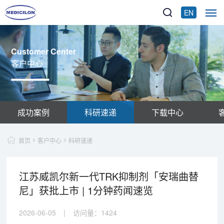
EN
Customer Center
客户中心
成功案例
科研速递
下载中心
首页
客户中心
科研速递
江苏威凯尔新一代TRK抑制剂「安瑞曲替
尼」获批上市 | 1分钟药闻速览
2026-06-05
|
访问量：
1424