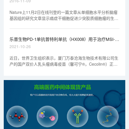
2016-11-09
Nature上11月2日在线刊登的一篇文章从单细胞水平分析脑瘤
基因组的研究文章显示癌症干细胞促进少突胶质细胞瘤的生
长。
乐普生物PD-1单抗普特利单抗（HX008）用于治疗MSI-
H/dMMR实体瘤的上市申请获得NMPA受理
2021-10-26
近日，世界卫生组织表示，厦门万泰沧海生物技术有限公司生
产的国产双价人乳头瘤病毒疫苗（馨可宁®，Cecolin®）正式
通过其预认证，可供联合国系统采购。该疫苗是国产首支获批
的HPV疫苗，该公司也将成为全球第三家宫颈癌疫苗供应商。