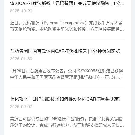
体内CAR-T疗法新锐「元码智药」完成天使轮融资 | 1分钟
药闻速览
2025-10-26
近日，元码智药（Byterna Therapeutics）完成数千万元人民
币天使轮融资。本轮融资由阳光诺和领投，方富创投等跟投。
资金将用于环状mRNA（cmRNA）体内CAR-T管线的临床前
开发与IIT临床研究。
石药集团国内首款体内CAR-T获批临床 | 1分钟药闻速览
2026-01-30
1月29日，石药集团发布公告，公司的SYS6055注射液已获得
中华人民共和国国家药品监督管理局(NMPA)批准，可以在中
国开展临床试验。该产品为国内首款获批临床的体内CAR-T产
品，具有通过慢病毒载体在体内直接生成靶向CD19的CAR-T
细胞的能力，能够特异性识别和清除靶细胞，进而达到治疗目
药化攻坚｜LNP偶联技术如何推动体内CAR-T精准投递？
的。
2026-02-07
美迪西可提供专业的“LNP递送平台”服务，包含了此类关键脂
质分子的设计、合成与筛选能力，从而能够支撑研究人员快速
构建和优化靶向T细胞的LNP载体。