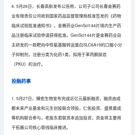
4. 5月26日，长春高新发布公告称，公司子公司长春金赛药
业有限责任公司收到国家药品监督管理局核准签发的《药物
临床试验批准通知书》，金赛药业GenSci144片境内生产药
品注册临床试验申请获得批准。GenSci144片是金赛药业自
主研发的一款靶向中性氨基酸转运蛋白SLC6A19的口服小分
子抑制剂，注册分类为化药1类，拟用于苯丙酮尿症
（PKU）的治疗。
投融药事
1. 5月27日，臻愈生物宣布完成近亿元最新融资，融资由成
都未来产业基金和元生创投联合领投，仁佑投资、盛景嘉成
等机构联合参与，老股东君联资本追加投资，资金将主要用
于拓展公司核心管线临床推进。