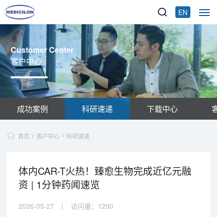
EN
Customer Center
客户中心
成功案例
科研速递
下载中心
首页
客户中心
科研速递
体内CAR-T火热！臻愈生物完成近亿元融
资 | 1分钟药闻速览
2026-05-27
|
访问量：
1290