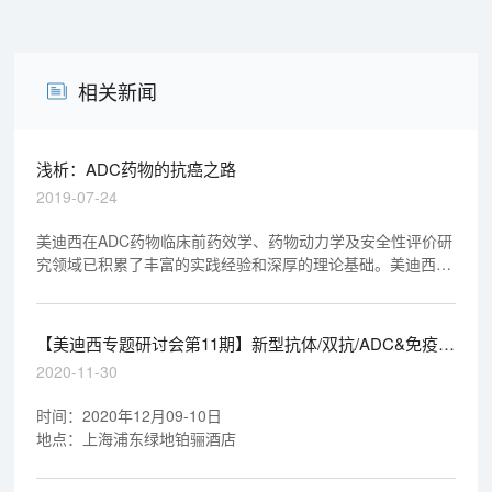
相关新闻
浅析：ADC药物的抗癌之路
2019-07-24
美迪西在ADC药物临床前药效学、药物动力学及安全性评价研
究领域已积累了丰富的实践经验和深厚的理论基础。美迪西有
幸参与了不少于4个ADC药物的临床前药效学、药物动力学及
安全性评价研究，其中3个ADC药物研究资料已顺利通过
NMPA和FDA审评，另外1个将在2019年提交NMPA审评。
【美迪西专题研讨会第11期】新型抗体/双抗/ADC&免疫治
疗产业化道路探索
2020-11-30
时间：2020年12月09-10日
地点：上海浦东绿地铂骊酒店