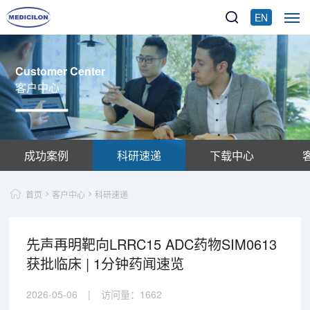
EN
Customer Center
客户中心
成功案例
科研速递
下载中心
首页
客户中心
科研速递
先声再明靶向LRRC15 ADC药物SIM0613
获批临床 | 1分钟药闻速览
2026-05-06
|
访问量：
1662