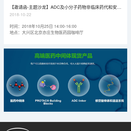
【邀请函-主题沙龙】ADC及小分子药物非临床药代和安全
评价的关注点
2018-10-22
时间：2018年10月25日 14:00-16:00
地点：大兴区北京亦庄生物医药园咖啡厅