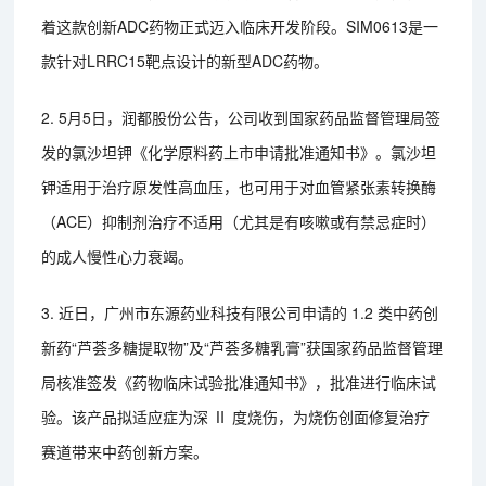
着这款创新ADC药物正式迈入临床开发阶段。SIM0613是一
款针对LRRC15靶点设计的新型ADC药物。
2. 5月5日，润都股份公告，公司收到国家药品监督管理局签
发的氯沙坦钾《化学原料药上市申请批准通知书》。氯沙坦
钾适用于治疗原发性高血压，也可用于对血管紧张素转换酶
（ACE）抑制剂治疗不适用（尤其是有咳嗽或有禁忌症时）
的成人慢性心力衰竭。
3. 近日，广州市东源药业科技有限公司申请的 1.2 类中药创
新药“芦荟多糖提取物”及“芦荟多糖乳膏”获国家药品监督管理
局核准签发《药物临床试验批准通知书》，批准进行临床试
验。该产品拟适应症为深 Ⅱ 度烧伤，为烧伤创面修复治疗
赛道带来中药创新方案。