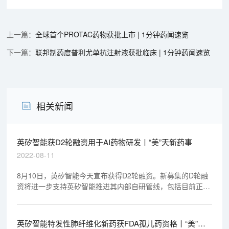
全球首个PROTAC药物获批上市 | 1分钟药闻速览
联邦制药度普利尤单抗注射液获批临床 | 1分钟药闻速览
相关新闻
英矽智能获D2轮融资用于AI药物研发丨“美”天新药事
2022-08-11
8月10日，英矽智能今天宣布获得D2轮融资。新募集的D轮融
资将进一步支持英矽智能推进其内部自研管线，包括目前正在
新西兰和中国同步开展1期临床试验的领先项目，以及几个处
于IND-Enabling阶段的在研管线。所募集的资金也将用于英矽
智能关键性战略布局，包括进一步开发其端到端人工智能药物
英矽智能特发性肺纤维化新药获FDA孤儿药资格丨“美”天