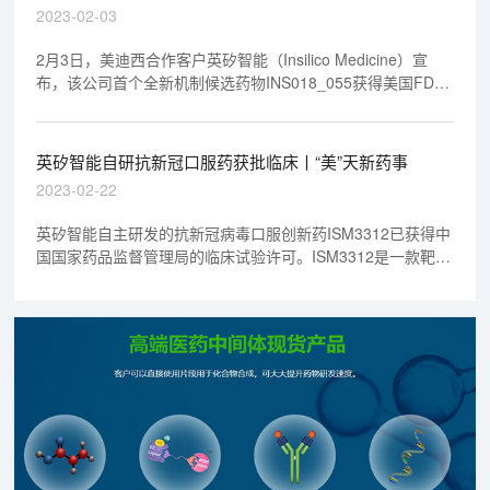
研发平台Pharma.AI；推动全自动化的智能机器人药物研发实
新药事
2023-02-03
验室和机器人生物数据工厂的建设；及支持英矽智能在全球范
围内的区域中心建设。
2月3日，美迪西合作客户英矽智能（Insilico Medicine）宣
布，该公司首个全新机制候选药物INS018_055获得美国FDA
授予的孤儿药资格，拟开发用于治疗特发性肺纤维化。
INS018_055是一款具有全球首创潜力的小分子抑制剂。
英矽智能自研抗新冠口服药获批临床丨“美”天新药事
2023-02-22
英矽智能自主研发的抗新冠病毒口服创新药ISM3312已获得中
国国家药品监督管理局的临床试验许可。ISM3312是一款靶向
主蛋白酶（3CLpro）的高选择性小分子抑制剂，具有更广谱
的抗冠状病毒活性、优秀的单药口服生物利用度、以及潜在抗
临床耐药突变的能力。