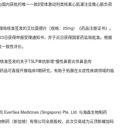
为国内获批的唯一一款β受体激动剂类核素心肌灌注显像心脏负荷
管理局核准签发的艾拉莫德片（规格：25mg）《药品注册证书》。
月23日获得申报受理通知书，并于近日获得国家药监局批准。根据
过一致性评价。
局核准签发的关于TSLP单抗新增“慢性鼻窦炎伴鼻息肉
该药品可直接开展临床II期研究，有助于拓展在炎症性疾病领域的临
 Medicines (Singapore) Pte. Ltd. 与海森生物制药
物制药（新加坡）有限公司全部股权，此次交易成为云顶新耀加码