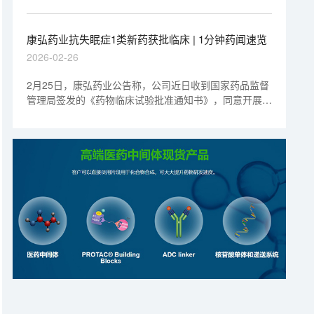
书》。该药品的功能主治为运脾化痰，通络开窍，用于儿
童腺样体肥大脾虚痰阻证。
康弘药业抗失眠症1类新药获批临床 | 1分钟药闻速览
2026-02-26
2月25日，康弘药业公告称，公司近日收到国家药品监督
管理局签发的《药物临床试验批准通知书》，同意开展
KHN707片用于失眠症的临床试验。KHN707片是公司自
主研发的选择性食欲素2（OX2R）受体拮抗剂，属于化
药1类创新药。