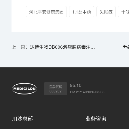
河北平安健康集团
1.1类中药
失眠症
十
达博生物DB006溶瘤腺病毒注射液获批临床 | 1分钟药闻速览
95.10
股票代码
688202
PM 21:14•2026-08-08
川沙总部
业务咨询