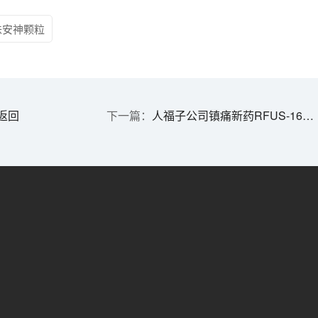
味安神颗粒
返回
人福子公司镇痛新药RFUS-1646片获批临床 | 1分钟药闻速览