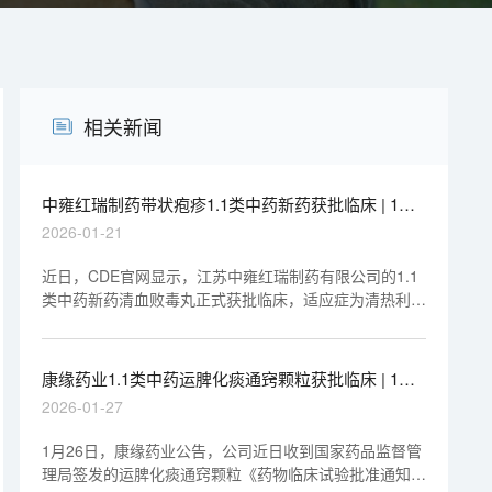
相关新闻
中雍红瑞制药带状疱疹1.1类中药新药获批临床 | 1分
钟药闻速览
2026-01-21
近日，CDE官网显示，江苏中雍红瑞制药有限公司的1.1
类中药新药清血败毒丸正式获批临床，适应症为清热利
湿、凉血解毒、消肿止痛之功效，主要用于肝胆湿热、火
毒蕴结所致的带状疱疹引起的疼痛，促进皮损消退。
康缘药业1.1类中药运脾化痰通窍颗粒获批临床 | 1分
钟药闻速览
2026-01-27
1月26日，康缘药业公告，公司近日收到国家药品监督管
理局签发的运脾化痰通窍颗粒《药物临床试验批准通知