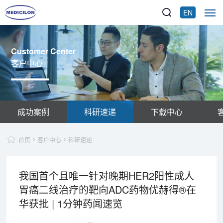
EN
Customer Center
客户中心
成功案例
科研速递
下载中心
首页
客户中心
科研速递
我国首个且唯一针对晚期HER2阳性成人
胃癌二线治疗的靶向ADC药物优赫得®在
华获批 | 1分钟药闻速览