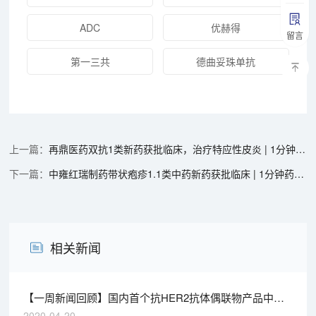
ADC
优赫得
留言
第一三共
德曲妥珠单抗
再鼎医药双抗1类新药获批临床，治疗特应性皮炎 | 1分钟药闻速览
中雍红瑞制药带状疱疹1.1类中药新药获批临床 | 1分钟药闻速览
相关新闻
【一周新闻回顾】国内首个抗HER2抗体偶联物产品中国
上市
2020-04-20