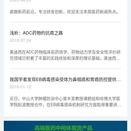
紧跟新药前沿，专注研发创新，欢迎关注本周医药新闻热点。
浅析：ADC药物的抗癌之路
2019-07-24
美迪西在ADC药物临床前药效学、药物动力学及安全性评价研
究领域已积累了丰富的实践经验和深厚的理论基础。美迪西有
幸参与了不少于4个ADC药物的临床前药效学、药物动力学及
安全性评价研究，其中3个ADC药物研究资料已顺利通过
NMPA和FDA审评，另外1个将在2019年提交NMPA审评。
我国学者发现EB病毒感染受体为鼻咽癌和胃癌防控提供新
靶点
2018-01-12
近日，中山大学肿瘤防治中心曾木圣教授课题组和哈佛大学医
学院赵波教授合作，在EB病毒感染机制研究方面取得重要进
展。