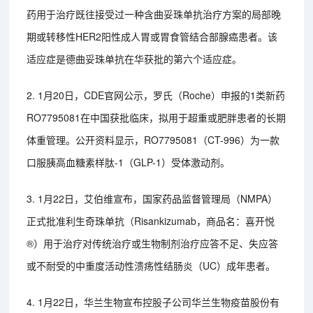
药用于治疗既往接受过一种含曲妥珠单抗治疗方案的局部晚
期或转移性HER2阳性成人胃或胃食管结合部腺癌患者。该
适应症是德曲妥珠单抗在华获批的第六个适应症。
2. 1月20日，CDE官网公示，罗氏（Roche）申报的1类新药
RO7795081在中国获批临床，拟用于超重或肥胖患者的长期
体重管理。公开资料显示，RO7795081（CT-996）为一款
口服胰高血糖素样肽-1（GLP-1）受体激动剂。
3. 1月22日，艾伯维宣布，国家药品监督管理局（NMPA）
正式批准利生奇珠单抗（Risankizumab，商品名：喜开悦
®）用于治疗对传统治疗或生物制剂治疗应答不足、失应答
或不耐受的中重度活动性溃疡性结肠炎（UC）成年患者。
4. 1月22日，华兰生物宣布控股子公司华兰生物疫苗股份有