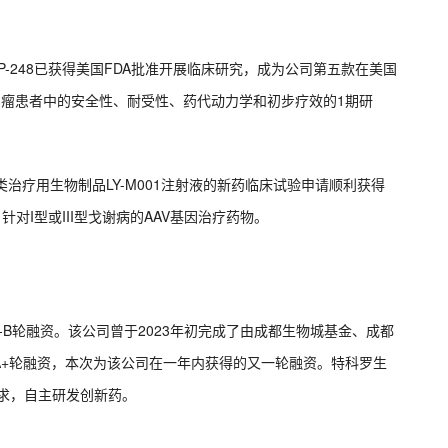
ICP-248已获得美国FDA批准开展临床研究，成为公司第五款在美国
液肿瘤患者中的安全性、耐受性、药代动力学和初步疗效的1期研
I类治疗用生物制品LY-M001注射液的新药临床试验申请顺利获得
针对I型或III型戈谢病的AAV基因治疗药物。
e-B轮融资。该公司曾于2023年初完成了由成都生物城基金、成都
A+轮融资，本次为该公司在一年内获得的又一轮融资。特科罗生
需求，自主研发创新药。