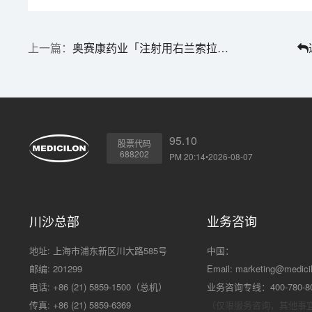
奥赛康药业「注射用右兰索拉唑」获批上市
95.10
股票代码
688202
PM 20:14•2026-08-07
川沙总部
业务咨询
地址: 上海市浦东新区川大路585号
中国：
邮编: 201299
Email:
marketing@medici
电话: +86 (21) 5859-1500（总机）
业务咨询专线：400-780-8
传真: +86 (21) 5859-6369
（仅限服务咨询，其他事