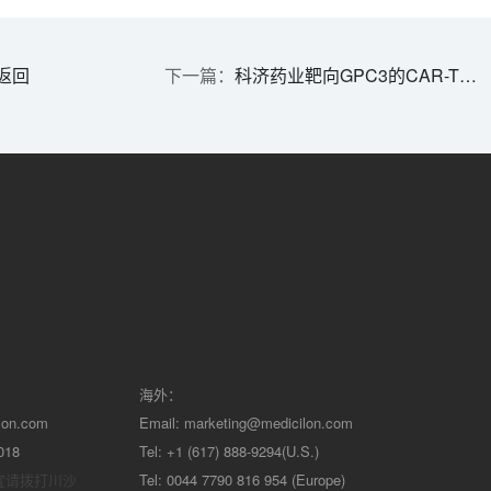
返回
科济药业靶向GPC3的CAR-T产品获批临床
海外：
lon.com
Email:
marketing@medicilon.com
018
Tel: +1 (617) 888-9294(U.S.)
宜请拨打川沙
Tel: 0044 7790 816 954 (Europe)