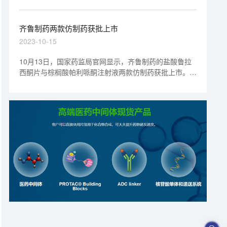
上市的PD-1/CTLA-4组合抗体。QL1706是齐鲁制药开发
的双功能组合抗体，利用MabPair技术平台在单个细胞中
以约2:1的比例同时生产2个工程化单克隆抗体，程序性死
齐鲁制药两款仿制药获批上市
亡受体1（PD-1）IgG4抗体艾帕洛利单抗
2023-10-15
（Iparomlimab）和细胞毒性T淋巴细胞相关蛋白
4（CTLA-4）IgG1抗体托沃瑞利单抗
10月13日，国家药监局官网显示，齐鲁制药的盐酸鲁拉
（Tuvonralimab）。
西酮片与棕榈酸帕利哌酮注射液两款仿制药获批上市。后
者为国内首个获批上市的棕榈酸帕利哌酮注射液仿制药，
同时该产品也是中国首个批准上市的国产月度给药长效微
晶制剂。鲁拉西酮原研由住友制药开发，是一款非典型
（第二代）抗精神病药物，具有多受体、多靶标的作用特
点是对多巴胺D2受体和5-羟色胺5-HT2A、5-HT7受体具
有高亲和力的抗剂，是5-羟色胺5-HT1A受体的部分激动
剂。棕榈酸帕利哌酮为帕利哌酮的前体药物，通过肌肉注
射后可在注射部位形成药物储库，进行药物的缓慢释放。