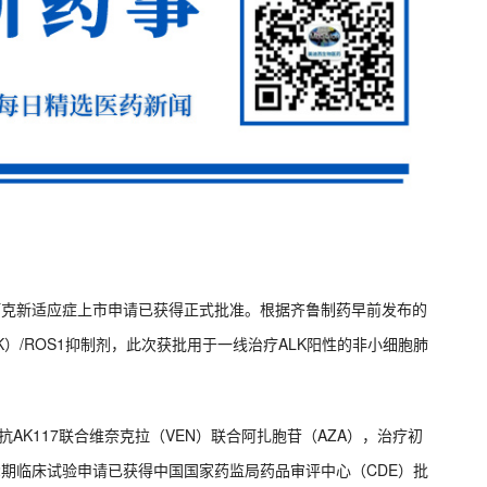
伊鲁阿克新适应症上市申请已获得正式批准。根据齐鲁制药早前发布的
）/ROS1抑制剂，此次获批用于一线治疗ALK阳性的非小细胞肺
单抗AK117联合维奈克拉（VEN）联合阿扎胞苷（AZA），治疗初
2期临床试验申请已获得中国国家药监局药品审评中心（CDE）批