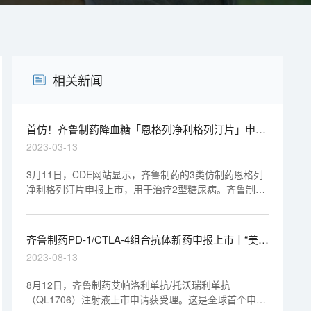
相关新闻
首仿！齐鲁制药降血糖「恩格列净利格列汀片」申报
上市丨“美”天新药事
2023-03-13
3月11日，CDE网站显示，齐鲁制药的3类仿制药恩格列
净利格列汀片申报上市，用于治疗2型糖尿病。齐鲁制药
也是第一家在国内申报恩格列净利格列汀复方仿制药的药
企。
齐鲁制药PD-1/CTLA-4组合抗体新药申报上市丨“美”
天新药事
2023-08-13
8月12日，齐鲁制药艾帕洛利单抗/托沃瑞利单抗
（QL1706）注射液上市申请获受理。这是全球首个申报