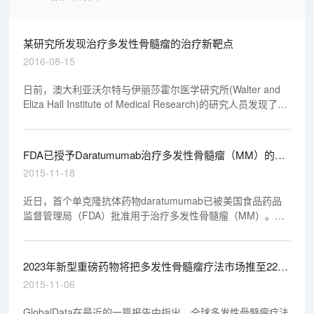
某研究所发现治疗多发性骨髓瘤的治疗新靶点
2016-08-15
日前，澳大利亚沃尔特与伊丽莎霍尔医学研究所(Walter and
Eliza Hall Institute of Medical Research)的研究人员发现了治
疗多发性骨髓瘤的治疗新靶点。他们发现，大多数骨髓瘤需要
依靠MCL-1蛋白来维持细胞生存。
FDA已授予Daratumumab治疗多发性骨髓瘤（MM）的孤
儿药地位
2015-11-18
近日，首个单克隆抗体药物daratumumab已被美国食品药品
监督管理局（FDA）批准用于治疗多发性骨髓瘤（MM）。对
于经至少3种疗法治疗的患者来说，该药是一种极佳的治疗选
择。
2023年新型重磅药物将把多发性骨髓瘤疗法市场推至224
亿美元
2015-11-06
GlobalData在最近的一篇报告中指出，全球多发性骨髓瘤疗法