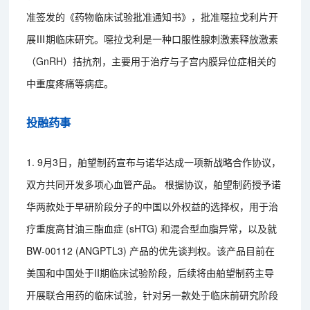
准签发的《药物临床试验批准通知书》，批准噁拉戈利片开
展Ⅲ期临床研究。噁拉戈利是一种口服性腺刺激素释放激素
（GnRH）拮抗剂，主要用于治疗与子宫内膜异位症相关的
中重度疼痛等病症。
投融药事
1. 9月3日，舶望制药宣布与诺华达成一项新战略合作协议，
双方共同开发多项心血管产品。 根据协议，舶望制药授予诺
华两款处于早研阶段分子的中国以外权益的选择权，用于治
疗重度高甘油三酯血症 (sHTG) 和混合型血脂异常，以及就
BW-00112 (ANGPTL3) 产品的优先谈判权。该产品目前在
美国和中国处于II期临床试验阶段，后续将由舶望制药主导
开展联合用药的临床试验，针对另一款处于临床前研究阶段