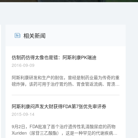
相关新闻
仿制药仿得太像也是错：阿斯利康PK瑞迪
2016-09-09
阿斯利康研发和生产的耐信，曾经是制药业最为传奇的重
磅炸弹，该药可用于治疗胃灼热、胃食管返流病、胃溃疡
和食道损坏，可预防因止痛药引发的胃病。
阿斯利康闷声发大财获得FDA第7张优先审评券
2015-09-14
9月2日，FDA批准了首个治疗遗传性乳清酸尿症的药物
Xuriden（尿苷三乙酸酯），这是一种罕见的代谢疾病，