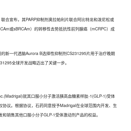
（MSD）联合宣布，其PARP抑制剂奥拉帕利片联合阿比特龙和泼尼松或
CAm或sBRCAm）的转移性去势抵抗性前列腺癌（mCRPC）成
新一代透脑Aurora B选择性抑制剂CS231295片用于治疗晚期
231295全球开发战略迈出了关键一步。
s,Inc.(Madrigal)就其口服小分子激活胰高血糖素样肽-1(GLP-1)受体
权协议。根据协议，石药同意授予Madrigal在全球范围内开发、生
发和销售其他口服小分子GLP-1受体激动剂产品的权益。