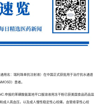
ris®，通用名：瑞利珠单抗注射液）在中国正式获批用于治疗抗水通道
NMOSD）患者。
arma INC.申报的苯磺酸氨氯地平口服溶液用冻干粉已获美国食品药品监
上和成人高血压，以及成人慢性稳定性心绞痛，血管痉挛性心绞