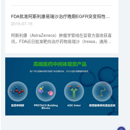
全球报道病例仅20例左右。
FDA批准阿斯利康易瑞沙治疗晚期EGFR突变阳性肺
癌
2015-07-15
阿斯利康（AstraZeneca）肿瘤学管线在监管方面收获喜
讯，FDA近日批准靶向治疗药物易瑞沙（Iressa，通用
名：gefitinib，吉非替尼）作为一种单药疗法，用于经一
款FDA批准的伴随诊断试剂盒证实为表皮生长因子受体
（EGFR）突变阳性的转移性非小细胞肺癌（NSCLC）
患者的一线治疗，具体为EGFR存在外显子19删除突变或
外显子21存在L858R替代突变。