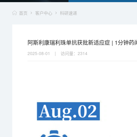
首页
客户中心
科研速递
阿斯利康瑞利珠单抗获批新适应症 | 1分钟药
2025-08-01
|
访问量：
2314