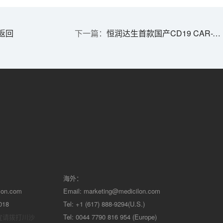
返回
恒润达生首款国产CD19 CAR-T细胞疗法获批上市 | 1分钟药闻速览
海外：
lon.com
Email:
marketing@medicilon.com
018
Tel: +1 (617) 888-9294(U.S.)
宜请拨打川沙
Tel: 0044 7790 816 954 (Europe)