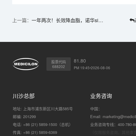
一年两次！长效降血脂，诺华siRNA疗法再获FDA批准 | 1分钟药闻速览
81.80
股票代码
688202
PM 19:45•2026-08-06
川沙总部
业务咨询
地址: 上海市浦东新区川大路585号
中国：
邮编: 201299
Email:
marketing@medici
电话: +86 (21) 5859-1500（总机）
业务咨询专线：400-780-8
传真: +86 (21) 5859-6369
（仅限服务咨询，其他事