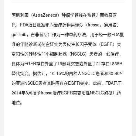
阿斯利康（AstraZeneca）肿瘤学管线在监管方面收获喜
讯，FDA近日批准靶向治疗药物易瑞沙（Iressa，通用名：
gefitinib，吉非替尼）作为一种单药疗法，用于经一款FDA批
准的伴随诊断试剂盒证实为表皮生长因子受体（EGFR）突
变阳性的转移性非小细胞肺癌（NSCLC）患者的一线治疗，
具体为EGFR存在外显子19删除突变或外显子21存在L858R
替代突变。据估计，10-15%的白种人NSCLC患者和30-40%
的亚洲NSCLC患者其肿瘤存在EGFR突变。此前，FDA已于
2014年8月授予Iressa治疗EGFR突变阳性NSCLC的孤儿药
地位。