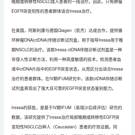
晚期或转移性NSCLC成人患者的一线治疗。因此，只有肿瘤
EGFR突变阳性的患者群体适合Iressa治疗。
在美国，阿斯利康与德国Qiagen（凯杰）达成合作，提供循
环肿瘤DNA(ctDNA)伴随诊断试剂盒，用于指导Iressa用于晚
期NSCLC的治疗。该款Iressa ctDNA伴随诊断试剂盒是一种
非侵入性诊断方法，利用一种高度敏感的技术，检测患者血
液中ctDNA片段中的EGFR突变状态，从而区分出适合Iressa
治疗的患者群体。在IV期IFUM研究中，该款ctDNA伴随诊断
试剂盒表现出了强大且可靠的EGFR突变状态鉴别能力。
Iressa的获批，是基于IV期IFUM（易瑞沙后续评估）研究的
数据，该研究提供了Iressa治疗局部晚期或转移性EGFR突
变阳性NSCLC白种人（Caucasian）患者的疗效证据。同