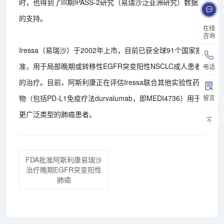
时，也得到了III期IPASS-2研究（易瑞沙泛亚洲研究）数据
的支持。
在线
咨询
Iressa（易瑞沙）于2002年上市，目前已获全球91个国家批
准，用于局部晚期或转移性EGFR突变阳性NSCLC成人患者
电话
的治疗。目前，阿斯利康正在评估Iressa联合其他实验性药
留言
物（包括PD-L1免疫疗法durvalumab，即MEDI4736）用于
更广泛类型的肺癌患者。
FDA批准阿斯利康易瑞沙
治疗晚期EGFR突变阳性
肺癌