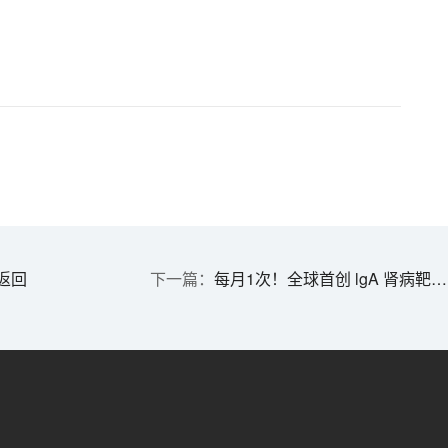
返回
每月1次！全球首创 lgA 肾病靶向新药国内拟优先审评 | 1分钟药闻速览