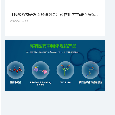
了解自己的血压水平，以便及时发现高血压。“知晓您的
血压”有一个重要前提，就是要规范化测量血压，只有如
此才能获取准确的结果，做到知晓您“真正的”血压。
【核酸药物研发专题研讨会】药物化学在siRNA药物
发现中的应用
2022-07-11