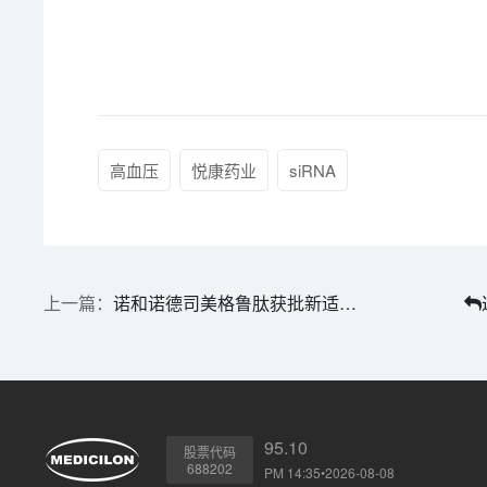
高血压
悦康药业
siRNA
诺和诺德司美格鲁肽获批新适应症，治疗慢性肾脏病 | 1分钟药闻速览
95.10
股票代码
688202
PM 14:35•2026-08-08