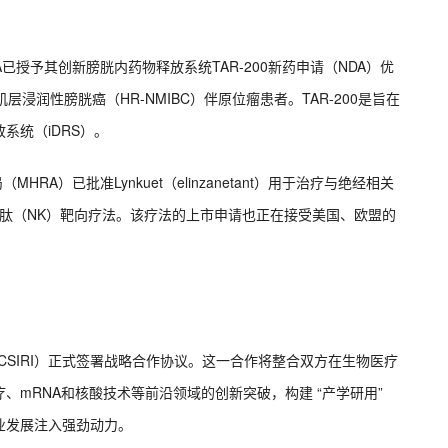
美国FDA已授予其创新膀胱内药物释放系统TAR-200新药申请（NDA）优
浸润性膀胱癌（HR-NMIBC）伴原位瘤患者。TAR-200是旨在
系统（iDRS）。
HRA）已批准Lynkuet（elinzanetant）用于治疗与绝经相关
经激肽（NK）靶向疗法。该疗法的上市申请也正在接受美国、欧盟的
院（CSIRI）正式签署战略合作协议。这一合作将整合双方在生物医疗
mRNA和核酸技术等前沿领域的创新突破，构建 “产学研用”
业发展注入强劲动力。