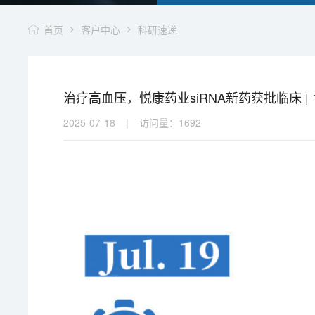
首页
客户中心
科研速递
治疗高血压，悦康药业siRNA新药获批临床 |
2025-07-18
|
访问量：
1692