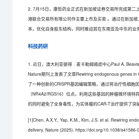
2. 7月15日，康哲药业正式在新加坡证券交易所完成第
港联合交易所有限公司作主要上市及买卖 。通过在新加
本，优化自身股东结构，同时推动其在东南亚及中东的业
科技药研
1. 近日，澳大利亚彼得﹒麦卡勒姆癌症中心Paul A. Beavis、Phill
Nature期刊上发表了文章Rewiring endogenous genes in CAR 
了一种创新的CRISPR基因编辑策略，通过将治疗性细胞因子
（NR4A2/RGS16）位点，利用这些基因的肿瘤微环
的同时避免了全身毒性，为实体瘤的CAR-T治疗提供了突
[1]Chen, A.X.Y., Yap, K.M., Kim, J.S. et al. Rewiring en
delivery. Nature (2025). https://doi.org/10.1038/s41586