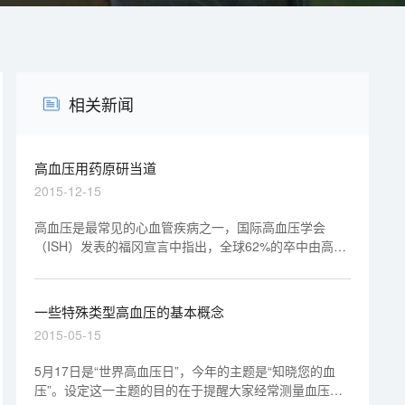
相关新闻
高血压用药原研当道
2015-12-15
高血压是最常见的心血管疾病之一，国际高血压学会
（ISH）发表的福冈宣言中指出，全球62%的卒中由高血
压直接导致，49%的心肌梗死由高血压所导致，而全球有
30%的人死于脑卒中、心脏意外等心血管疾病。
一些特殊类型高血压的基本概念
2015-05-15
5月17日是“世界高血压日”，今年的主题是“知晓您的血
压”。设定这一主题的目的在于提醒大家经常测量血压、