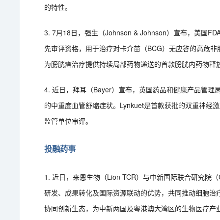
的特性。
3. 7月18日，强生（Johnson & Johnson）宣布，
先审评资格，用于治疗对卡介苗（BCG）无应答的高危非肌层
为膀胱癌治疗提供持续局部药物递送的首款膀胱内药物释放
4. 近日，拜耳（Bayer）宣布，英国药品和健康产品管理局（M
的中重度血管舒缩症状。Lynkuet是首款获批的双重神
监管单位审评。
投融药事
1. 近日，来恩生物（Lion TCR）与中新国际联合研究
研发、成果转化及国际资源联动的优势，共同推动细胞治疗、
协同创新生态，为中新两国及粤港澳大湾区的生物医疗产