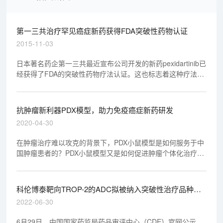
第一三共治疗罕见癌症新药获得FDA突破性药物认证
2015-11-03
日本著名药企第一三共最近宣布公司开发的新药pexidartinib已
经获得了FDA的突破性药物疗法认证。这也标志着这种疗法将
正式走上优先审批的道路。
抗肿瘤新利器PDX模型，助力免疫癌症新药研发
2020-04-30
在肿瘤治疗难以攻克的背景下，PDX小鼠模型是如何服务于中
国肿瘤患者的？PDX小鼠模型又是如何促进肿瘤个体化治疗
的？在4月22日，美迪西创始人&CEO陈春麟博士于邵逸夫医
院庆春院区四号楼十一楼学术报告厅发表《转化医学（PDX模
型）在免疫癌症新药研发中的应用》，下沙院区行政楼四楼学
科伦博泰靶向TROP-2的ADC拟被纳入突破性治疗品种丨
术报告厅同步直播。报告会上，现场反响热烈。
“美”天新药事
2022-06-30
6月29日，中国国家药监局药品审评中心（CDE）官网公示，