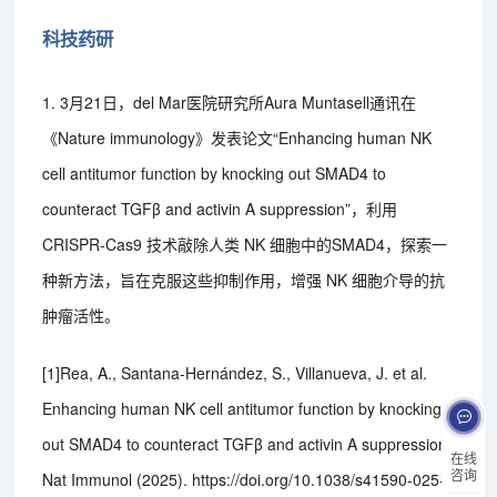
科技药研
1. 3月21日，del Mar医院研究所Aura Muntasell通讯在
《Nature immunology》发表论文“Enhancing human NK
cell antitumor function by knocking out SMAD4 to
counteract TGFβ and activin A suppression”，利用
CRISPR-Cas9 技术敲除人类 NK 细胞中的SMAD4，探索一
种新方法，旨在克服这些抑制作用，增强 NK 细胞介导的抗
肿瘤活性。
[1]Rea, A., Santana-Hernández, S., Villanueva, J. et al.
Enhancing human NK cell antitumor function by knocking
out SMAD4 to counteract TGFβ and activin A suppression.
在线
咨询
Nat Immunol (2025). https://doi.org/10.1038/s41590-025-