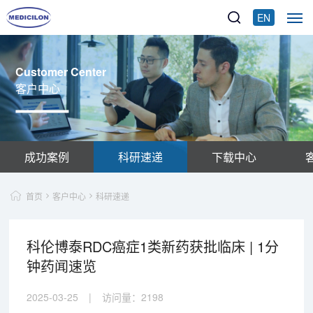
EN
Customer Center
客户中心
成功案例
科研速递
下载中心
首页
客户中心
科研速递
科伦博泰RDC癌症1类新药获批临床 | 1分
钟药闻速览
2025-03-25
|
访问量：
2198