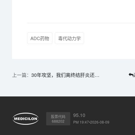
ADC药物
毒代动力学
30年攻坚，我们离终结肝炎还有多远？曙光已照亮征途 | 世界肝炎日
95.10
股票代码
688202
PM 19:47•2026-08-09