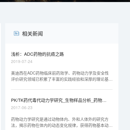
相关新闻
浅析：ADC药物的抗癌之路
2019-07-24
美迪西在ADC药物临床前药效学、药物动力学及安全性
评价研究领域已积累了丰富的实践经验和深厚的理论基
础。美迪西有幸参与了不少于4个ADC药物的临床前药效
学、药物动力学及安全性评价研究，其中3个ADC药物研
究资料已顺利通过NMPA和FDA审评，另外1个将在2019
PK/TK药代毒代动力学研究_生物样品分析_药物
年提交NMPA审评。
ADME研究
2017-06-23
药物动力学研究是通过动物体内、外和人体外的研究方
法，揭示药物在体内的动态变化规律，获得药物基本动力