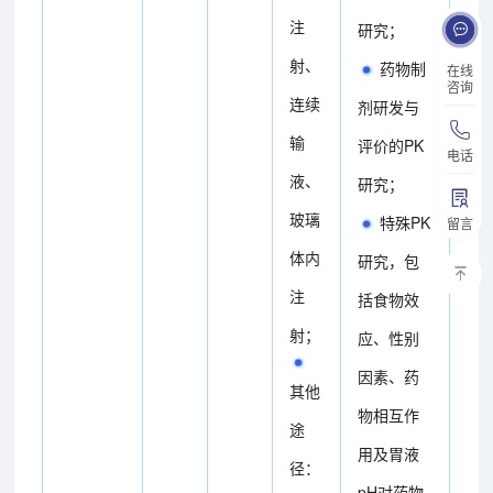
注
研究；
射、
药物制
在线
咨询
连续
剂研发与
输
评价的PK
电话
液、
研究；
玻璃
特殊PK
留言
体内
研究，包
注
括食物效
射；
应、性别
因素、药
其他
物相互作
途
用及胃液
径：
pH对药物