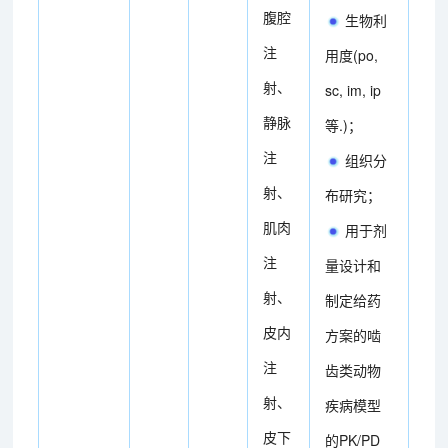
腹腔
生物利
注
用度(po,
射、
sc, im, ip
静脉
等.)；
注
组织分
射、
布研究；
肌肉
用于剂
注
量设计和
射、
制定给药
皮内
方案的啮
注
齿类动物
射、
疾病模型
皮下
的PK/PD