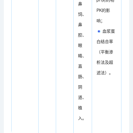
鼻
PK的影
饲、
响；
鼻
血浆蛋
腔、
白结合率
眼
（平衡渗
睛、
析法及超
直
滤法）。
肠、
阴
道、
植
入。