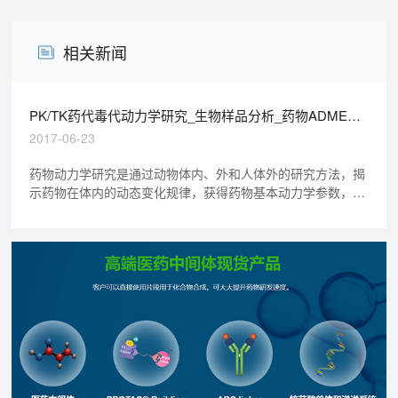
相关新闻
PK/TK药代毒代动力学研究_生物样品分析_药物ADME研
究
2017-06-23
药物动力学研究是通过动物体内、外和人体外的研究方法，揭
示药物在体内的动态变化规律，获得药物基本动力学参数，阐
明药物的吸收、分布、代谢和排泄的过程和特点，对药物制剂
学、药效学、安全性评价研究和临床研究具有重要意义。