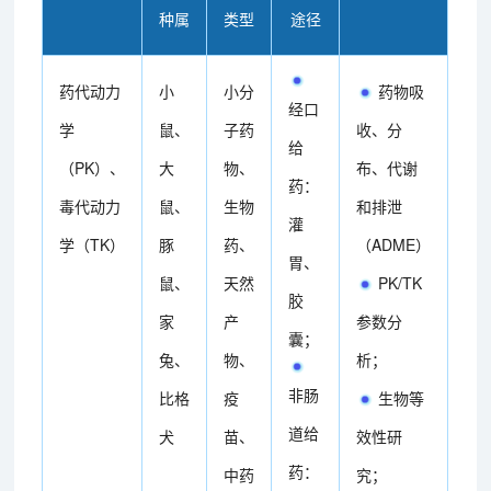
种属
类型
途径
药代动力
小
小分
药物吸
经口
学
鼠、
子药
收、分
给
（PK）、
大
物、
布、代谢
药：
毒代动力
鼠、
生物
和排泄
灌
学（TK）
豚
药、
（ADME）
胃、
鼠、
天然
PK/TK
胶
家
产
参数分
囊；
兔、
物、
析；
非肠
比格
疫
生物等
道给
犬
苗、
效性研
药：
中药
究；