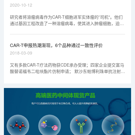
路
2020-10-12
研究者将溶瘤病毒作为CAR-T细胞进军实体瘤的”司机"。他们
通过基因工程改造了一种溶瘤病毒，使其进入肿瘤细胞，迫使
细胞在表面表达截短的CD19（CD19t）。文中的实验显示，
这种溶瘤病毒（被称为OV19t）能在三阴性乳腺癌细胞系以及
胰腺癌、前列腺癌、卵巢癌和头颈癌、脑肿瘤细胞中起效。
CAR-T申报热潮渐现，6个品种通过一致性评价
2018-03-09
又有多款CAR-T疗法药物获CDE承办受理；四家企业提交富马
酸替诺福韦二吡呋酯片仿制申请； 默沙东帕博利珠单抗注射液
(PD-1单抗)申请上市；CFDA公布第二批通过仿制药一致性评
价公告；注射用紫杉醇(白蛋白结合型)首仿药获批生产。