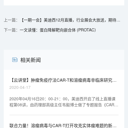
【一期一会】美迪西12月直播，行业展会大放送，期待与您温暖相聚
一文读懂：蛋白降解靶向嵌合体 (PROTAC）
相关新闻
【云讲堂】肿瘤免疫疗法CAR-T和溶瘤病毒非临床研究考
虑要点
2020-04-17
2020年04月16日20：00-21：00，美迪西开启了线上直播课
程第08讲，由药理部高级主任韦毅博士做了专题报告《CAR-T
& 溶瘤病毒-新时代肿瘤药物的非临床研究》，欢迎观看回放视
频。
联合力量！溶瘤病毒与CAR-T打开攻克实体瘤难题的新思