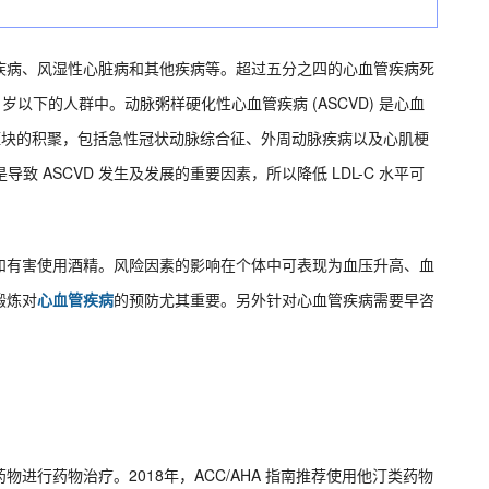
疾病、风湿性心脏病和其他疾病等。超过五分之四的心血管疾病死
岁以下的人群中。动脉粥样硬化性心血管疾病 (ASCVD) 是心血
醇斑块的积聚，包括急性冠状动脉综合征、外周动脉疾病以及心肌梗
导致 ASCVD 发生及发展的重要因素，所以降低 LDL-C 水平可
和有害使用酒精。风险因素的影响在个体中可表现为血压升高、血
锻炼对
心血管疾病
的预防尤其重要。另外针对心血管疾病需要早咨
进行药物治疗。2018年，ACC/AHA 指南推荐使用他汀类药物