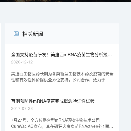
相关新闻
全面支持疫苗研发！美迪西mRNA疫苗生物分析技术
平台
2020-12-12
美迪西生物医药长期为各类新型生物技术药及疫苗的安全
性和有效性评价提供全方位支持，公司合作，致力于
LNP-mRNA类药物和疫苗的有效性及安全性评价分析工
作，积累了丰富的经验，建立健全了新型mRNA疫苗的相
关生物分析技术平台。
首例预防性mRNA疫苗完成概念验证性试验
2017-07-28
7月27号，全方位整合型mRNA药物生物技术公司
CureVac AG宣布，其在研狂犬病疫苗RNActive®的1期临