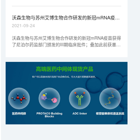
床试验结果发表在国际知名医学期刊《The Lancet》杂
志上。
沃森生物与苏州艾博生物合作研发的新冠mRNA疫苗
获得了尼泊尔药监部门颁发的III期临床批件
2021-09-24
沃森生物与苏州艾博生物合作研发的新冠mRNA疫苗获得
了尼泊尔药监部门颁发的III期临床批件；叠加此前获墨西
哥、印度尼西亚III期临床批件，标志着公司mRNA疫苗在
上述三个国家进入三期临床试验阶段... ...