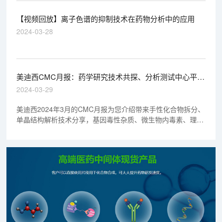
【视频回放】离子色谱的抑制技术在药物分析中的应用
2024-03-28
美迪西CMC月报：药学研究技术共探、分析测试中心平台
介绍、CMC专家演讲预告
2024-03-29
美迪西2024年3月的CMC月报为您介绍带来手性化合物拆分、
单晶结构解析技术分享，基因毒性杂质、微生物内毒素、理化
分析中心平台服务及案例，以及4月CMC专家演讲资讯等。