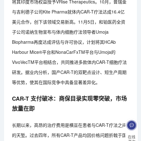
将其印度市场权益授予VRise Therapeutics。10月，普瑞金
与吉利德子公司Kite Pharma就体内CAR-T疗法达成16.4亿
美元合作，创下该领域交易新高。11月5日，和铂医药全资
子公司诺纳生物宣布与体内细胞疗法领导者Umoja
Biopharma再度达成评估与许可协议，计划将其HCAb
Harbour Mice®平台和NonaCarFxTM平台与Umoja的
VivoVecTM平台相结合，共同推进多款体内CAR-T细胞疗法
研发。据业内分析，国产CAR-T的双靶点设计、短生产周期
等优势，使其在国际竞争中具备显著差异化。
CAR-T 支付破冰：商保目录实现零突破，市场
放量在即
长期以来，高昂的治疗费用是横亘在患者与CAR-T疗法之间
的天堑。过去四年，所有CAR-T产品均因价格问题折戟于国
在线