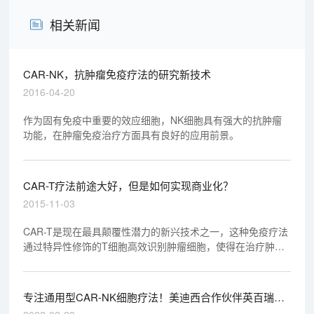
相关新闻
CAR-NK，抗肿瘤免疫疗法的研究新技术
2016-04-20
作为固有免疫中重要的效应细胞，NK细胞具有强大的抗肿瘤
功能，在肿瘤免疫治疗方面具有良好的应用前景。
CAR-T疗法前途大好，但是如何实现商业化？
2015-11-03
CAR-T是现在最具颠覆性潜力的新兴技术之一，这种免疫疗法
通过特异性修饰的T细胞高效识别肿瘤细胞，使得在治疗肿瘤
的同时避免了对正常组织的损伤，引起了全球的广泛关注。
专注通用型CAR-NK细胞疗法！美迪西合作伙伴英百瑞完
成2.3亿A轮融资