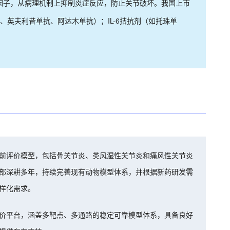
因子，从病理机制上抑制炎症反应，防止关节破坏。我国上市
、英夫利昔单抗、阿达木单抗）；IL-6拮抗剂（如托珠单
前评价模型，包括骨关节炎、类风湿性关节炎和痛风性关节炎
部深耕多年，持续完善现有动物模型体系，并根据新药研发需
样化需求。
价平台，涵盖多靶点、多通路的稳定可靠模型体系，具备良好