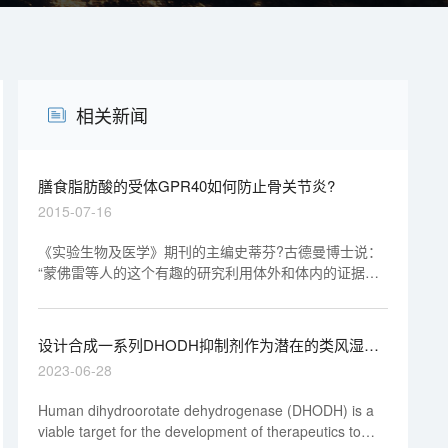
相关新闻
膳食脂肪酸的受体GPR40如何防止骨关节炎?
2015-07-16
《实验生物及医学》期刊的主编史蒂芬?古德曼博士说：
“蒙佛雷等人的这个有趣的研究利用体外和体内的证据表
明，GPR40缺乏导致更严重的骨关节炎的表型。研究结
果指出GPR40可以成为骨关节炎的一个重要的治疗目
标。
设计合成一系列DHODH抑制剂作为潜在的类风湿性
关节炎治疗药物，本研究中PK实验通过美迪西进行
2023-06-28
Human dihydroorotate dehydrogenase (DHODH) is a
viable target for the development of therapeutics to