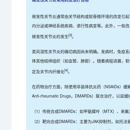
继发性关节炎通常由关节结构或软骨微环境的改变引起
内分泌或神经系统疾病、退行性病变等。此外，一些改
[3]
继发性关节炎的发生
。
类风湿性关节炎的确切病因尚未明确。发病时，免疫系
体其他结缔组织（如血管、肺部）。随着病程进展，软
[4]
定及关节内纤维化
。
在药物治疗方面，除使用非甾体抗炎药（NSAIDs）缓解疼痛
Anti-rheumatic Drugs，DMARDs）联合治疗，
（1）传统合成DMARDs：如甲氨蝶呤（MTX）、来氟
（2）靶向合成DMARDs：主要为JAK抑制剂，如托法