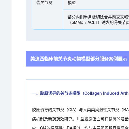
骨关节炎
模型
部分内侧半月板切除合并前交叉韧
（pMMx + ACLT）诱发的骨关节
美迪西临床前关节炎动物模型部分服务案例展示
一、胶原诱导的关节炎模型（Collagen Induced Arthrit
胶原诱导的关节炎（CIA）与人类类风湿性关节炎（
病机制及新药药效研究。Ⅱ型胶原蛋白可在易感的啮齿
应。CIA的易感性与RA相似，均与主要组织相容性复