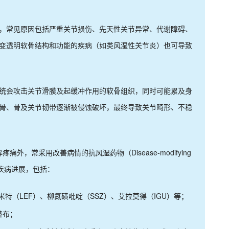
，常见原因包括严重关节损伤、先天性关节异常、代谢障碍、
变透明软骨结构和功能的疾病（如类风湿性关节炎）也可导致
统会攻击关节滑膜及起缓冲作用的软骨组织，同时可能累及身
骨、骨及关节韧带逐渐被侵蚀破坏，最终导致关节畸形、不稳
外，常采用改善病情的抗风湿药物（Disease-modifying
以延缓疾病进展，包括：
米特（LEF）、柳氮磺吡啶（SSZ）、艾拉莫得（IGU）等；
替布；