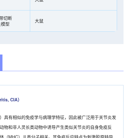
带切断
大鼠
炎模型
is, CIA）
RA）具有相似的免疫学与病理学特征，因此被广泛用于关节炎发
动物和非人灵长类动物中诱导产生类似关节炎的自身免疫反
合体（MHC）Ⅱ类分子相关。其免疫反应特点为刺激胶原特异