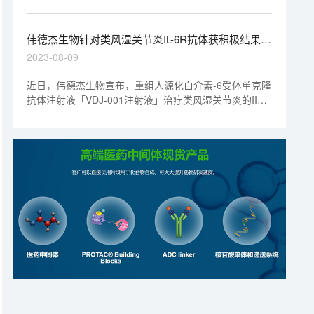
treat cancer and immunological diseases. Herein,
researchers designed and synthesized a series of
acrylamide-based novel DHODH inhibitors as potential
伟德杰生物针对类风湿关节炎IL-6R抗体获积极结果丨
rheumatoid arthritis (RA) treatment agents.
“美”天新药事
2023-08-09
近日，伟德杰生物宣布，重组人源化白介素-6受体单克隆
抗体注射液「VDJ-001注射液」治疗类风湿关节炎的II期
临床取得积极结果。在对于甲氨蝶呤（MTX）响应不佳
中重度活动性受试者中，6mg/kg剂量组的最高缓解率
（ACR 70）可使33.3%的患者获益。