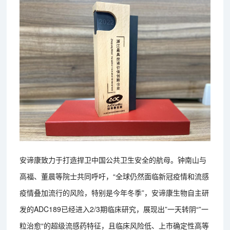
安谛康致力于打造捍卫中国公共卫生安全的航母。钟南山与
高福、董晨等院士共同呼吁，“全球仍然面临新冠疫情和流感
疫情叠加流行的风险，特别是今年冬季”，安谛康生物自主研
发的ADC189已经进入2/3期临床研究，展现出”一天转阴“”一
粒治愈“的超级流感药特征，且临床风险低、上市确定性高等