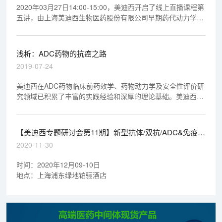
2020年03月27日14:00-15:00，美迪西开启了线上直播课程第
五讲，由上海美迪西生物医药股份有限公司早期药代动力学室
执行主任马飞博士做专题报告《从药物发现到IND申报-贯穿始
终的DMPK研究》，欢迎观看回放视频。
浅析：ADC药物的抗癌之路
2019-07-24
美迪西在ADC药物临床前药效学、药物动力学及安全性评价研
究领域已积累了丰富的实践经验和深厚的理论基础。美迪西有
幸参与了不少于4个ADC药物的临床前药效学、药物动力学及
安全性评价研究，其中3个ADC药物研究资料已顺利通过
NMPA和FDA审评，另外1个将在2019年提交NMPA审评。
【美迪西专题研讨会第11期】新型抗体/双抗/ADC&免疫治
疗产业化道路探索
2020-11-30
时间：2020年12月09-10日
地点：上海浦东绿地铂骊酒店