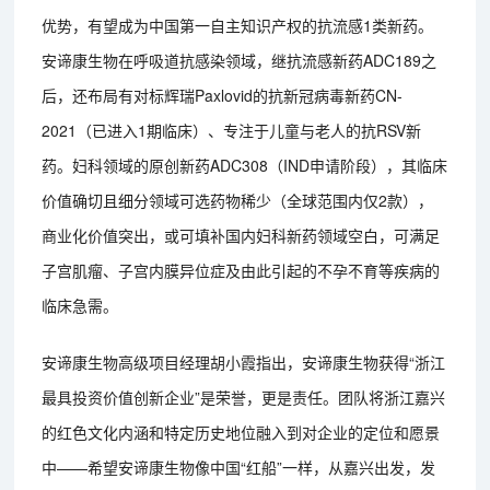
优势，有望成为中国第一自主知识产权的抗流感1类新药。
安谛康生物在呼吸道抗感染领域，继抗流感新药ADC189之
后，还布局有对标辉瑞Paxlovid的抗新冠病毒新药CN-
2021（已进入1期临床）、专注于儿童与老人的抗RSV新
药。妇科领域的原创新药ADC308（IND申请阶段），其临床
价值确切且细分领域可选药物稀少（全球范围内仅2款），
商业化价值突出，或可填补国内妇科新药领域空白，可满足
子宫肌瘤、子宫内膜异位症及由此引起的不孕不育等疾病的
临床急需。
安谛康生物高级项目经理胡小霞指出，安谛康生物获得“浙江
最具投资价值创新企业”是荣誉，更是责任。团队将浙江嘉兴
的红色文化内涵和特定历史地位融入到对企业的定位和愿景
中——希望安谛康生物像中国“红船”一样，从嘉兴出发，发