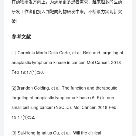
在药物研发方向上，为满足更多患者需求，越来越多的医药
研发工作者们投入到靶向药物研发中来，不断聚力实现新突
破！
参考文献
[1] Carminia Maria Della Corte, et al. Role and targeting of
anaplastic lymphoma kinase in cancer. Mol Cancer. 2018
Feb 19;17(1):30.
[2]Brandon Golding, et al. The function and therapeutic
targeting of anaplastic lymphoma kinase (ALK) in non-
small cell lung cancer (NSCLC). Mol Cancer. 2018 Feb
19;17(1):52.
[3] Sai-Hong Ignatius Ou, et al. Will the clinical