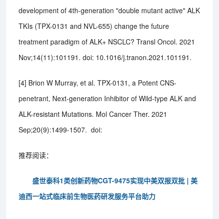
development of 4th-generation "double mutant active" ALK
TKIs (TPX-0131 and NVL-655) change the future
treatment paradigm of ALK+ NSCLC? Transl Oncol. 2021
Nov;14(11):101191. doi: 10.1016/j.tranon.2021.101191.
[4] Brion W Murray, et al. TPX-0131, a Potent CNS-
penetrant, Next-generation Inhibitor of Wild-type ALK and
ALK-resistant Mutations. Mol Cancer Ther. 2021
Sep;20(9):1499-1507. doi:
推荐阅读：
盛世泰科1类创新药物CGT-9475实现中美双报双批 | 美
迪西一站式临床前生物医药研发服务平台助力