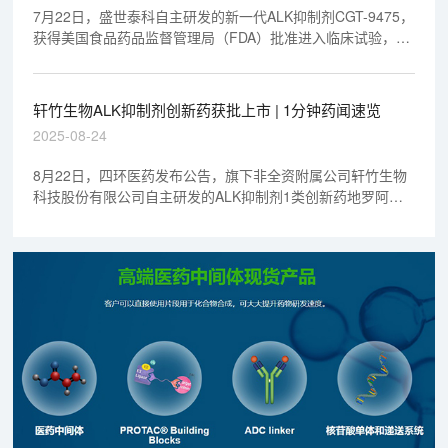
7月22日，盛世泰科自主研发的新一代ALK抑制剂CGT-9475，
获得美国食品药品监督管理局（FDA）批准进入临床试验，该
药物有望解决肺癌治疗中耐药性和脑转移等几大临床痛点。美
迪西为CGT-9475的研发提供了一站式全套临床前综合性研发
服务。
轩竹生物ALK抑制剂创新药获批上市 | 1分钟药闻速览
2025-08-24
8月22日，四环医药发布公告，旗下非全资附属公司轩竹生物
科技股份有限公司自主研发的ALK抑制剂1类创新药地罗阿克
片（商品名：轩菲宁®）获得中国国家药品监督管理局批准上
市。该药物用于治疗间变性淋巴瘤激酶(ALK)阳性的晚期非小
细胞肺癌。