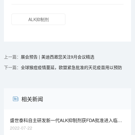
ALK抑制剂
展会预告 | 美迪西邀您关注9月会议精选
全球猴痘疫情蔓延，欧盟紧急批准的天花疫苗用以预防
相关新闻
盛世泰科自主研发新一代ALK抑制剂获FDA批准进入临床
丨“美”天新药事
2022-07-22