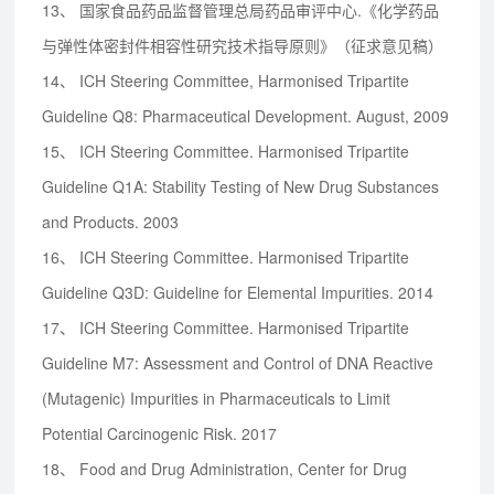
13、
国家食品药品监督管理总局药品审评中心.《化学药品
与弹性体密封件相容性研究技术指导原则》（征求意见稿）
14、
ICH Steering Committee, Harmonised Tripartite
Guideline Q8: Pharmaceutical Development. August, 2009
15、
ICH Steering Committee. Harmonised Tripartite
Guideline Q1A: Stability Testing of New Drug Substances
and Products. 2003
16、
ICH Steering Committee. Harmonised Tripartite
Guideline Q3D: Guideline for Elemental Impurities. 2014
17、
ICH Steering Committee. Harmonised Tripartite
Guideline M7: Assessment and Control of DNA Reactive
(Mutagenic) Impurities in Pharmaceuticals to Limit
Potential Carcinogenic Risk. 2017
18、
Food and Drug Administration, Center for Drug