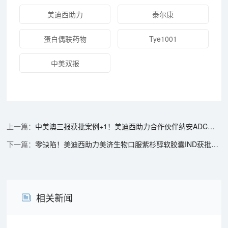
美迪西助力
泰尔康
蛋白偶联药物
Tye1001
中美双报
中美澳三报获批案例+1！美迪西助力合作伙伴纳安ADC药物T320抗癌新药加速出海
零缺陷！美迪西助力美济生物口服紫杉醇软胶囊IND获批FDA
相关新闻