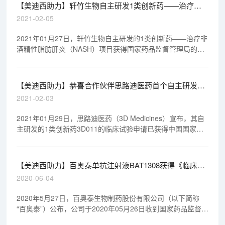
【美迪西助力】轩竹生物自主研发1类创新药——治疗非
酒精性脂肪肝炎（NASH）项目获批临床试验
2021-02-05
2021年01月27日，轩竹生物自主研发的1类创新药——治疗非
酒精性脂肪肝炎（NASH）项目获得国家药品监督管理局的临
床试验批件。据悉，这是轩竹成功获批临床的第14个1类新
药。
【美迪西助力】恭喜合作伙伴思路迪医药首个自主研发新
药获批临床
2021-02-03
2021年01月29日，思路迪医药（3D Medicines）宣布，其自
主研发的1类创新药3D011的临床试验申请已获得中国国家药
监局药品审评中心（CDE）批准，标志着思路迪医药已经具备
研发拥有全球知识产权创新药的原研能力，为实现公司长期可
持续发展的战略目标奠定了坚实的基础。
【美迪西助力】百奥泰单抗注射液BAT1308获得《临床试
验通知书》
2020-06-04
2020年5月27日，百奥泰生物制药股份有限公司（以下简称
“百奥泰”）公布，公司于2020年05月26日收到国家药品监督管
理局核准签发的关于公司在研药品BAT 1308注射液的《临床