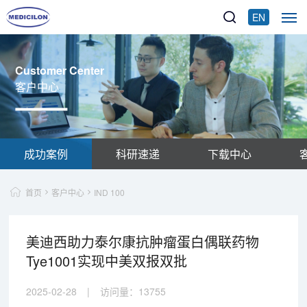
EN
Customer Center
客户中心
成功案例
科研速递
下载中心
首页
客户中心
IND 100
美迪西助力泰尔康抗肿瘤蛋白偶联药物
Tye1001实现中美双报双批
2025-02-28
|
访问量：
13755