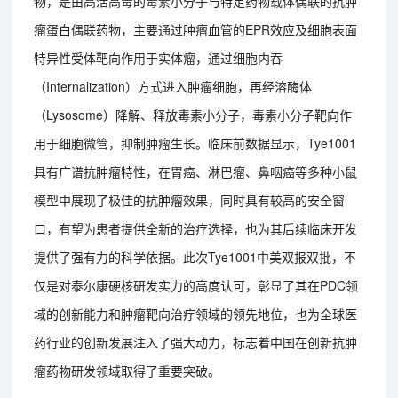
物，是由高活高毒的毒素小分子与特定药物载体偶联的抗肿
瘤蛋白偶联药物，主要通过肿瘤血管的EPR效应及细胞表面
特异性受体靶向作用于实体瘤，通过细胞内吞
（Internalization）方式进入肿瘤细胞，再经溶酶体
（Lysosome）降解、释放毒素小分子，毒素小分子靶向作
用于细胞微管，抑制肿瘤生长。临床前数据显示，Tye1001
具有广谱抗肿瘤特性，在胃癌、淋巴瘤、鼻咽癌等多种小鼠
模型中展现了极佳的抗肿瘤效果‌，同时具有较高的安全窗
口，有望为患者提供全新的治疗选择，也为其后续临床开发
提供了强有力的科学依据。此次Tye1001中美双报双批，不
仅是对泰尔康硬核研发实力的高度认可，彰显了其在PDC领
域的创新能力和肿瘤靶向治疗领域的领先地位，也为全球医
药行业的创新发展注入了强大动力，标志着中国在创新抗肿
瘤药物研发领域取得了重要突破。‌